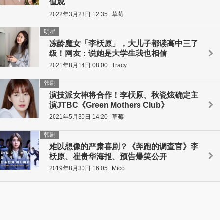
值观
2022年3月23日 12:35
草莓
明星
冻龄魔女「李枖原」，大儿子都读高中三了
级！网友：说她是大学生我也相信
2021年8月14日 08:00
Tracy
韩剧
演技派女神将合作！李枖原、秋瓷炫确定主
演JTBC《Green Mothers Club》
2021年5月30日 14:20
草莓
韩剧
难以想像的严肃喜剧？《奔跑的调查官》李
枖原、崔贵华海报、预告爆笑公开
2019年8月30日 16:05
Mico