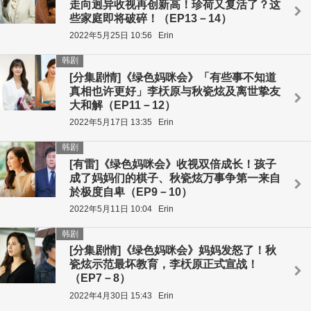
走向迥异收视再创新高！珍荷又复活了？这
些家庭即将破碎！（EP13－14）
2022年5月25日 10:56
Erin
韩剧
[分集剧情]《绿色妈咪会》「有些事不知道
真相也许更好」李枖原与秋瓷炫及离世挚友
大和解（EP11－12）
2022年5月17日 13:35
Erin
韩剧
[有雷]《绿色妈咪会》收视双倍成长！孩子
成了妈妈们的棋子、秋瓷炫万事争第一来自
於极度自卑（EP9－10）
2022年5月11日 10:04
Erin
韩剧
[分集剧情]《绿色妈咪会》妈妈发怒了！秋
瓷炫示范最坏教育，李枖原正式宣战！
（EP7－8）
2022年4月30日 15:43
Erin