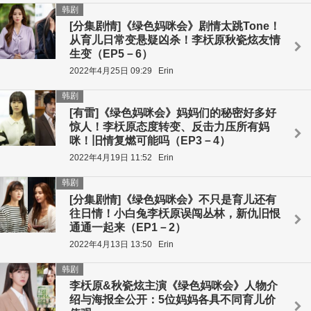
韩剧
[分集剧情]《绿色妈咪会》剧情太跳Tone！
从育儿日常变悬疑凶杀！李枖原秋瓷炫友情
生变（EP5－6）
2022年4月25日 09:29
Erin
韩剧
[有雷]《绿色妈咪会》妈妈们的秘密好多好
惊人！李枖原态度转变、反击力压所有妈
咪！旧情复燃可能吗（EP3－4）
2022年4月19日 11:52
Erin
韩剧
[分集剧情]《绿色妈咪会》不只是育儿还有
往日情！小白兔李枖原误闯丛林，新仇旧恨
通通一起来（EP1－2）
2022年4月13日 13:50
Erin
韩剧
李枖原&秋瓷炫主演《绿色妈咪会》人物介
绍与海报全公开：5位妈妈各具不同育儿价