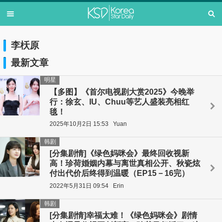
李枖原
最新文章
明星
【多图】《首尔电视剧大赏2025》今晚举
行：徐玄、IU、Chuu等艺人盛装亮相红
毯！
2025年10月2日 15:53
Yuan
韩剧
[分集剧情]《绿色妈咪会》最终回收视新
高！珍荷婚姻内幕与离世真相公开、秋瓷炫
付出代价后终得到温暖（EP15－16完）
2022年5月31日 09:54
Erin
韩剧
[分集剧情]幸福太难！《绿色妈咪会》剧情