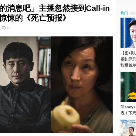
消息吧」主播忽然接到Call-in
热门
惊悚的《死亡预报》
16
【图+影
紧扣尹升
甜爆首
Disn
表！下