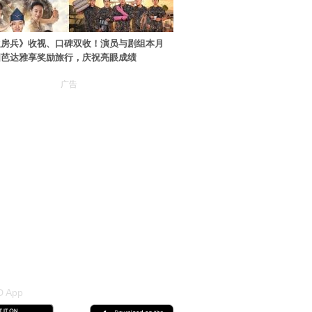
伙房兵》收视、口碑双收！演员与剧组本月
国芭达雅享奖励旅行，庆祝亮眼成绩
广告
 App