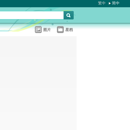
繁中
简中
图片
星档