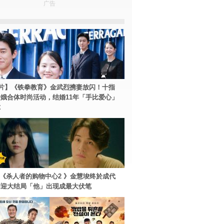
广告
片】《铁拳教育》金武烈携妻放闪！十指
娥合体时尚活动，结婚11年「手比爱心」
尔
ey+《杀人者的购物中心2 》金慧埈终於成代
周迎大结局「他」出现成最大伏笔