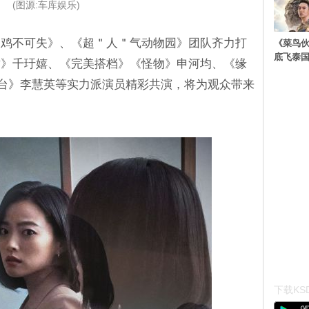
(图源:车库娱乐)
《鸡不可失》、《超＂人＂气动物园》团队齐力打
《菜鸟
底飞泰
质》千玗嬉、《完美搭档》《怪物》申河均、《缘
战购物台》李慧英等实力派演员精彩共演，将为观众带来
下载KSD