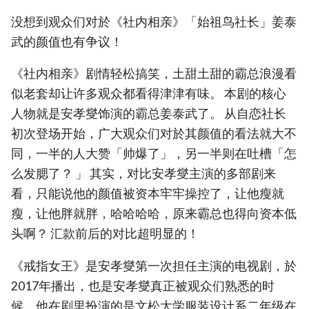
没想到观众们对於《社内相亲》「始祖鸟社长」姜泰
武的颜值也有争议！
《社内相亲》剧情轻松搞笑，土甜土甜的霸总浪漫看
似老套却让许多观众都看得津津有味。 本剧的核心
人物就是安孝燮饰演的霸总姜泰武了。 从自恋社长
初次登场开始，广大观众们对於其颜值的看法就大不
同，一半的人大赞「帅爆了」，另一半则在吐槽「怎
么发腮了？ 」 其实，对比安孝燮主演的多部剧来
看，只能说他的颜值被资本牢牢操控了，让他瘦就
瘦，让他胖就胖，哈哈哈哈，原来霸总也得向资本低
头啊？ 汇款前后的对比超明显的！
《戒指女王》是安孝燮第一次担任主演的电视剧，於
2017年播出，也是安孝燮真正被观众们熟悉的时
候，他在剧里扮演的是文松大学服装设计系二年级在