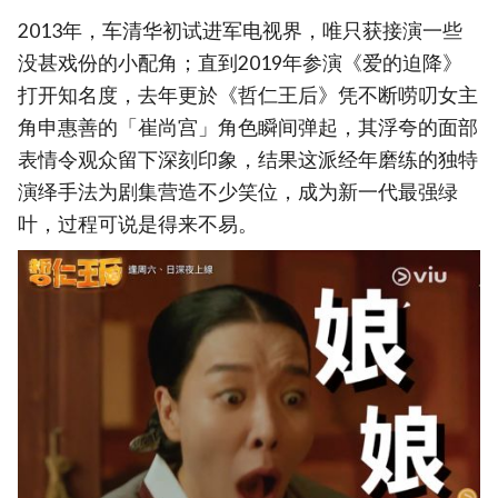
2013年，车清华初试进军电视界，唯只获接演一些
没甚戏份的小配角；直到2019年参演《爱的迫降》
打开知名度，去年更於《哲仁王后》凭不断唠叨女主
角申惠善的「崔尚宫」角色瞬间弹起，其浮夸的面部
表情令观众留下深刻印象，结果这派经年磨练的独特
演绎手法为剧集营造不少笑位，成为新一代最强绿
叶，过程可说是得来不易。