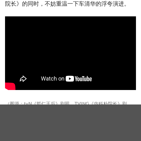
院长》的同时，不妨重温一下车清华的浮夸演进。
（图源：tvN《哲仁王后》剧照、TVING《内科朴院长》剧
照）
相关新闻
收视3倍涨！严正化&宋承宪《金子般我的明星》中年爱