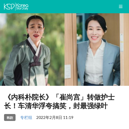
《内科朴院长》「崔尚宫」转做护士
长！车清华浮夸搞笑，封最强绿叶
专栏组
2022年2月8日 11:19
韩剧