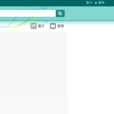
繁中
简中
图片
星档