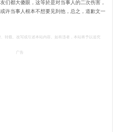
网友们都大傻眼，这等於是对当事人的二次伤害，
也或许当事人根本不想要见到他，总之，道歉文一
。
请勿抄袭、转载、改写或引述本站内容。如有违者，本站将予以追究
广告