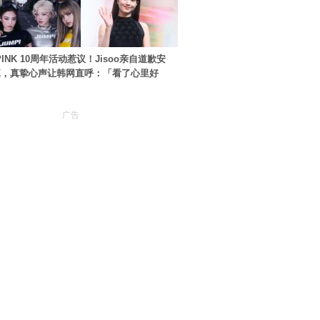
PINK 10周年活动惹议！Jisoo亲自道歉安
NK，真挚心声让韩网直呼：「看了心里好
广告