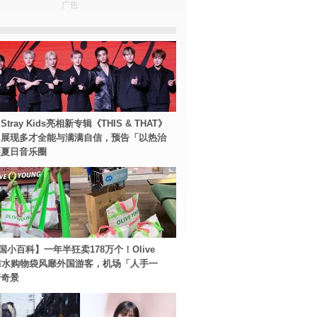
广告
tray Kids亮相新专辑《THIS & THAT》
！展现多才全能与满满自信，预告「以热治
裂夏日音乐圈
国小百科】一年半狂卖178万个！Olive
g防水购物袋风靡外国游客，机场「人手一
新奇景