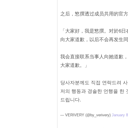
之后，慜撰透过成员共用的官
「大家好，我是慜撰。对於6日在
向大家道歉，以后不会再发生
我会直接联系当事人向她道歉
大家道歉。」
당사자분께도 직접 연락드려 
저의 행동과 경솔한 언행을 한 
드립니다.
— VERIVERY (@by_verivery)
January 8