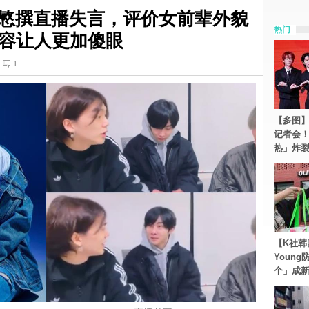
成员慜撰直播失言，评价女前辈外貌
热门
容让人更加傻眼
1
【多图】S
记者会
热」炸
【K社韩
Youn
个」成