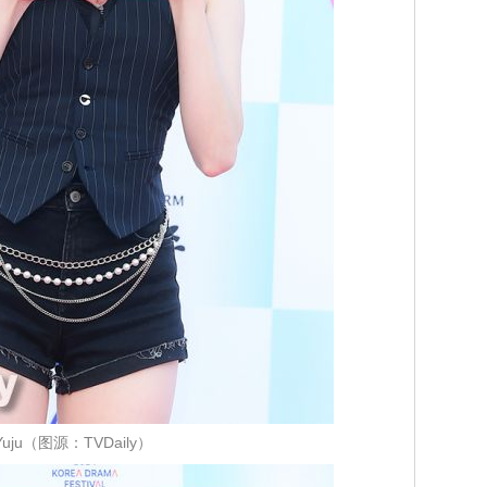
Yuju（图源：TVDaily）