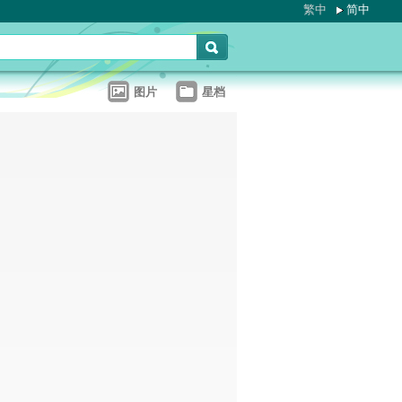
繁中
简中
图片
星档