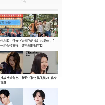
广告
伍在即！适逢《云画的月光》10周年，主
只一起合拍画报，还录制特别节目
挑战反派角色！新片《特务搞飞机2》化身
团首脑