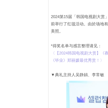
2024第15届「韩国电视剧大赏」（K
前举行了红毯活动。由於场地
美照。
*得奖名单与感言整理请见：
‎〈【2024韩国电视剧大赏】
《毕业》郑丽媛最优秀赏！〉‎
▼典礼主持人吴静娟、李常敏