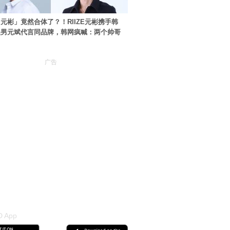
元彬」竟然合体了？！RIIZE元彬携手韩
美男元斌代言同品牌，韩网疯喊：两个帅哥
广告
 App