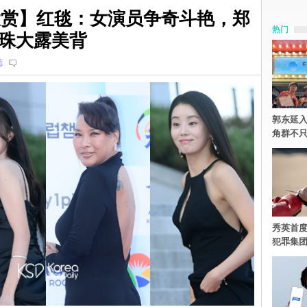
剧大赏】红毯：女演员争奇斗艳，郑
热门
珠大露美背
莓
郭东延入
角群不
秀英首度
犯罪集