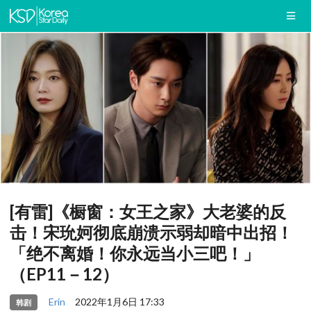
[有雷]《橱窗：女王之家》大老婆的反
击！宋玧妸彻底崩溃示弱却暗中出招！
「绝不离婚！你永远当小三吧！」
（EP11－12）
Erin
2022年1月6日 17:33
韩剧