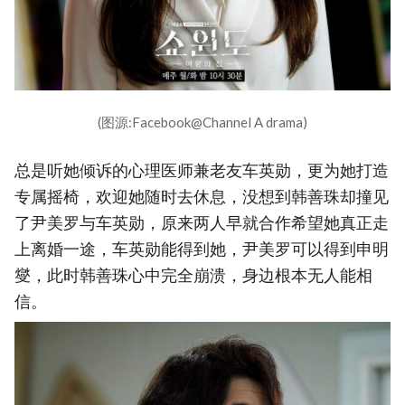
(图源:Facebook@Channel A drama)
总是听她倾诉的心理医师兼老友车英勋，更为她打造
专属摇椅，欢迎她随时去休息，没想到韩善珠却撞见
了尹美罗与车英勋，原来两人早就合作希望她真正走
上离婚一途，车英勋能得到她，尹美罗可以得到申明
燮，此时韩善珠心中完全崩溃，身边根本无人能相
信。