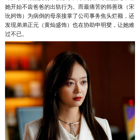
她开始不齿爸爸的出轨行为。而最痛苦的韩善珠（宋
玧妸饰）为病倒的母亲接掌了公司事务焦头烂额，还
发现弟弟正元（黄灿盛饰）也在协助申明燮，让她难
过不已。