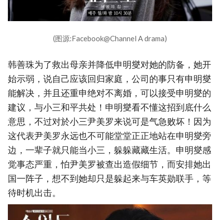
(图源:Facebook@Channel A drama)
韩善珠为了救出母亲并降低申明燮对她的防备，她开
始示弱，说自己应该回归家庭，公司的事只有申明燮
能解决，并且还重申绝对不离婚，可以接受申明燮的
建议，与小三和平共处！申明燮看不懂这招到底什么
意思，不过对於小三尹美罗来说可是气急败坏！因为
这代表尹美罗永远也不可能堂堂正正地站在申明燮旁
边，一辈子就只能当小三，躲躲藏藏生活。申明燮感
觉事态严重，怕尹美罗被查出造假细节，而安排她出
国一阵子，想不到她却只是躲起来与车英勋联手，等
待时机出击。