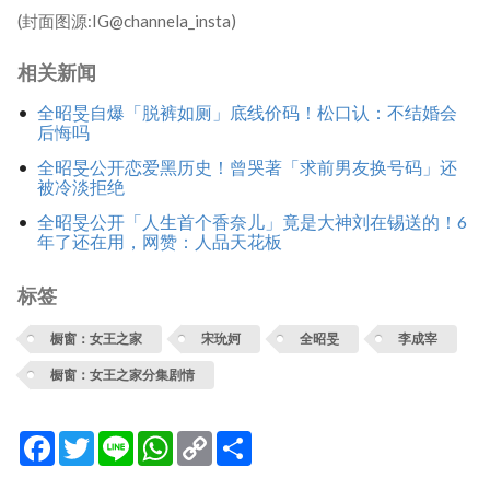
(封面图源:IG@channela_insta)
相关新闻
全昭旻自爆「脱裤如厕」底线价码！松口认：不结婚会
后悔吗
全昭旻公开恋爱黑历史！曾哭著「求前男友换号码」还
被冷淡拒绝
全昭旻公开「人生首个香奈儿」竟是大神刘在锡送的！6
年了还在用，网赞：人品天花板
标签
橱窗：女王之家
宋玧妸
全昭旻
李成宰
橱窗：女王之家分集剧情
Facebook
Twitter
Line
WhatsApp
Copy
分
Link
享