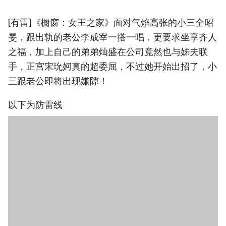
[有雷]《橱窗：女王之家》面对气焰高张的小三全昭
旻，跟出轨的老公李成宰一搭一唱，更要求坐享齐人
之福，加上自己的弟弟灿盛在公司竟然也与姊夫联
手，正宫宋玧妸真的超委屈，不过她开始出招了，小
三跟老公即将出现嫌隙！
以下为防雷线