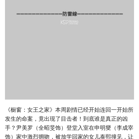
《橱窗：女王之家》本周剧情已经开始连回一开始所
发生的命案，竟出现了目击者！到底谁是真正的凶
手？尹美罗（全昭旻饰）登堂入室在申明燮（李成宰
饰）家中激烈拥吻，被放学回家的女儿泰熙撞见，让