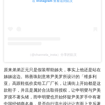
在 Instagram 查看這則貼文
（@channela_insta）分享的貼文
原来弟弟正元只是假装帮助姊夫，事实上他还是站在
姊姊这边。韩善珠刻意将尹美罗所设计的「维多利
亚」高跟鞋低价卖给工厂厂长，让满街上开始都是这
款鞋子，并且是属於合法取得授权，让申明燮与尹美
罗摸不著头绪，而申明燮也开始怀疑尹美罗手中有著
中国经销商名单，是否自行流出设计让市面上充斥著