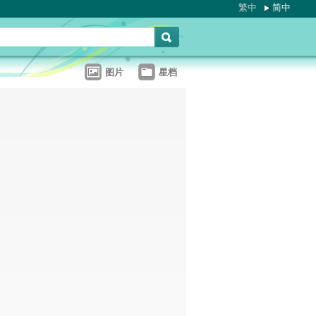
繁中
简中
图片
星档