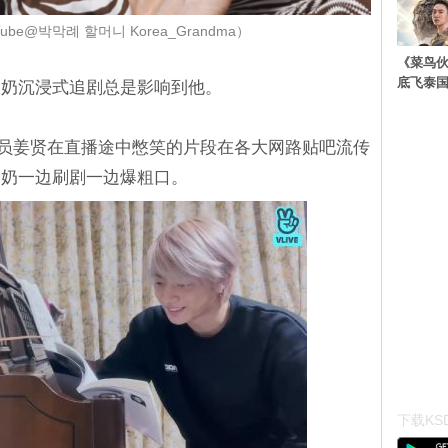
be@박막례 할머니 Korea_Grandma）
《菜鸟
底飞泰
奶奶沉浸式追剧总是影响到他。
成员姜贤在直播途中憋笑的片段在各大网路贴吧流传
奶奶一边刷剧一边爆粗口。
下载KSD