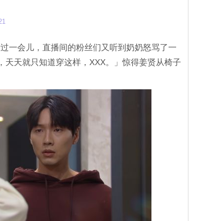
21
没过一会儿，直播间的粉丝们又听到奶奶怒骂了一
服，天天就只知道穿这样，XXX。」惊得姜贤从椅子