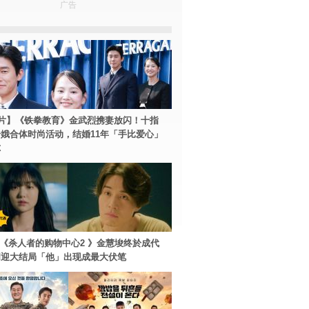
广告
片】《铁拳教育》金武烈携妻放闪！十指
娥合体时尚活动，结婚11年「手比爱心」
尔
ey+《杀人者的购物中心2 》金慧埈终於成代
周迎大结局「他」出现成最大伏笔