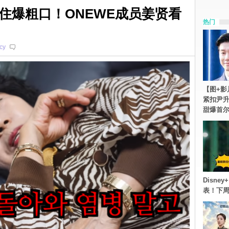
住爆粗口！ONEWE成员姜贤看
热门
cy
【图+影
紧扣尹升
甜爆首
Disn
表！下