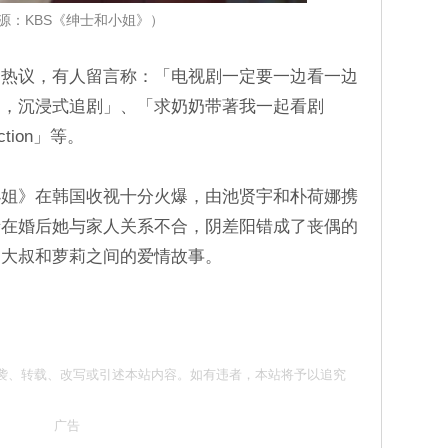
源：KBS《绅士和小姐》）
的热议，有人留言称：「电视剧一定要一边看一边
了，沉浸式追剧」、「求奶奶带著我一起看剧
ion」等。
小姐》在韩国收视十分火爆，由池贤宇和朴荷娜携
亲在婚后她与家人关系不合，阴差阳错成了丧偶的
的大叔和萝莉之间的爱情故事。
 请勿抄袭、转载、改写或引述本站内容。如有违者，本站将予以追究
广告