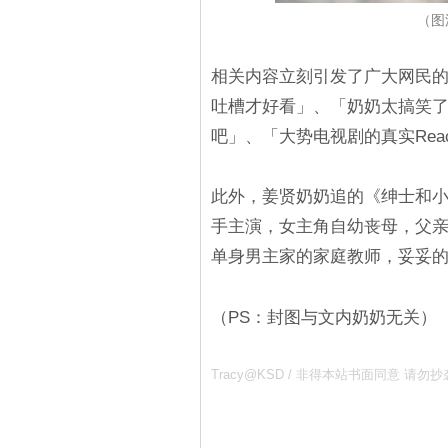
（图
相关内容立刻引发了广大网民
吐槽才好看」、「奶奶太搞笑
吧」、「大势电视剧的真实React
此外，姜贤奶奶追的《绅士和
手主演，女主角自幼丧母，父
单身男主家的家庭教师，妥妥
（PS：封图与文内奶奶无关）
Tracy@KSD / 非得本站书面同意