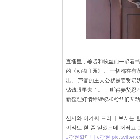
直播里，姜贤和粉丝们一起看书，坐
的《动物庄园》。 一切都在有
出。 声音的主人公就是姜贤奶
钻钱眼里去了。」 听得姜贤忍
新整理好情绪继续和粉丝们互
신사와 아가씨 드라마 보시는 할
이라도 할 줄 알았는데 저러고
#강현할머니
#강현
pic.twitte