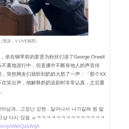
（图源：V LIVE截图）
在钢琴前的姜贤为粉丝们读了George Orwell
条不紊地进行中，但直播中不断有他人的声音传
奶，突然网友们就听到奶奶大怒了一声：「那个XX
不住笑出声，他解释奶奶追剧时非常认真，之后重
动。
머님과.. 고장난 강현.. 일어나서 나가길래 뭔 말
 그냥 다시 앉음 ㅠㅋㅋㅋㅋㅋㅋㅋㅋㅋㅋㅋㅋㅋㅋ
r.com/pN9WQa1WqA