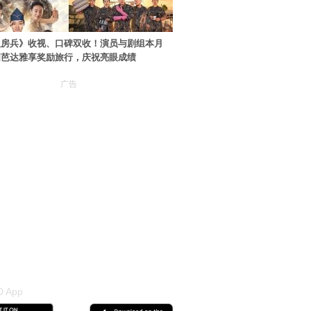
伙房兵》收视、口碑双收！演员与剧组本月
国芭达雅享奖励旅行，庆祝亮眼成绩
广告
 App