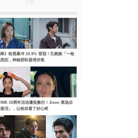
广告
咪》收视暴冲 10.9% 登冠！孔晓振「一枪
极恶犯，神秘窃听器埋伏笔
PINK 10周年活动遭批敷衍！Jisoo 离场后
住落泪」，让粉丝看了好心疼