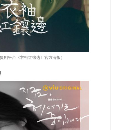
iu煲剧平台《衣袖红镶边》官方海报）
榜