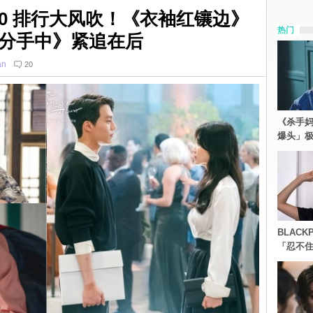
.10 排行大风吹！《衣袖红镶边》
热门
分手中》紧追在后
an
20
《杀手妈
爆头」
BLACK
「忍不