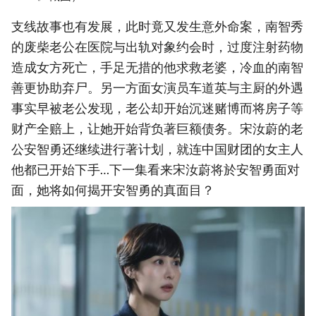
支线故事也有发展，此时竟又发生意外命案，南智秀
的废柴老公在医院与出轨对象约会时，过度注射药物
造成女方死亡，手足无措的他求救老婆，冷血的南智
善更协助弃尸。另一方面女演员车道英与主厨的外遇
事实早被老公发现，老公却开始沉迷赌博而将房子等
财产全赔上，让她开始背负著巨额债务。宋汝蔚的老
公安智勇还继续进行著计划，就连中国财团的女主人
他都已开始下手…下一集看来宋汝蔚将於安智勇面对
面，她将如何揭开安智勇的真面目？