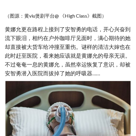
（图源：黄viu煲剧平台@ 《High Class》截图）
黄娜允更在路程上接到了安智勇的电话，开心兴奋到
流下眼泪，相约在户外咖啡厅见面时，满心期待的她
却直接被大货车给冲撞至重伤。谜样的清洁大婶也在
此时赶至医院，看来她应该就是黄娜允的母亲无误。
不过奄奄一息的黄娜允，虽然幸运恢复了意识，却被
安智勇潜入医院而拔掉了她的呼吸器……