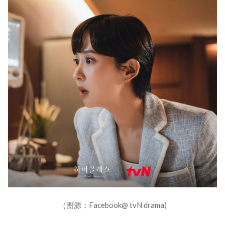
（图源：Facebook@ tvN drama)