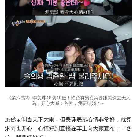
《第六感2》李美珠18战18败！终於有男嘉宾要跟美珠去无人
岛，开心大喊：各位，我要结婚了～
虽然录制当天下大雨，但美珠表示心情非常好，就算
淋雨也开心，心情好到直接在车上向大家宣布：「各