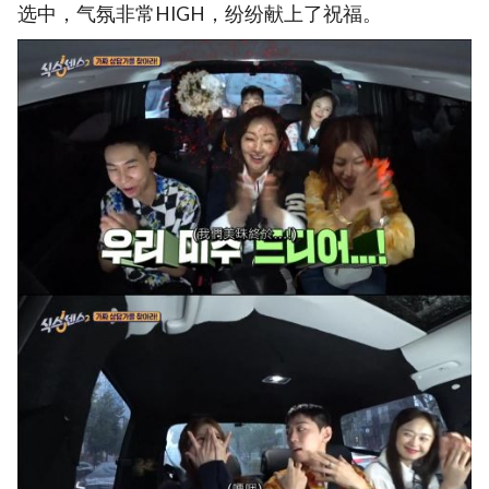
选中，气氛非常HIGH，纷纷献上了祝福。