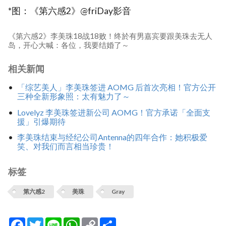
*图：《第六感2》@friDay影音
《第六感2》李美珠18战18败！终於有男嘉宾要跟美珠去无人
岛，开心大喊：各位，我要结婚了～
相关新闻
「综艺美人」李美珠签进 AOMG 后首次亮相！官方公开
三种全新形象照：太有魅力了～
Lovelyz 李美珠签进新公司 AOMG！官方承诺「全面支
援」引爆期待
李美珠结束与经纪公司Antenna的四年合作：她积极爱
笑、对我们而言相当珍贵！
标签
第六感2
美珠
Gray
Facebook
Twitter
Line
WhatsApp
Copy
分