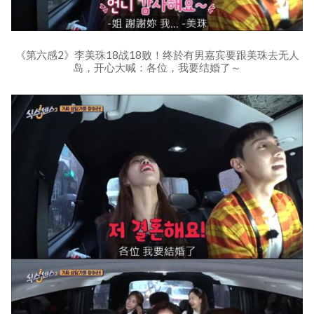
《第六感2》李美珠18战18败！终於有男嘉宾要跟美珠去无人
岛，开心大喊：各位，我要结婚了～