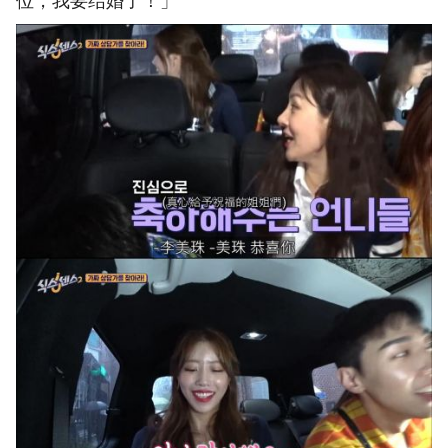
位，我要结婚了！」