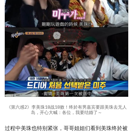
《第六感2》李美珠18战18败！终於有男嘉宾要跟美珠去无人
岛，开心大喊：各位，我要结婚了～
过程中美珠也特别紧张，哥哥姐姐们看到美珠终於被