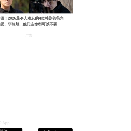
辑！2026最令人难忘的4位韩剧爸爸角
燮、李栋旭...他们连命都可以不要
广告
 App