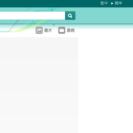
繁中
简中
图片
星档