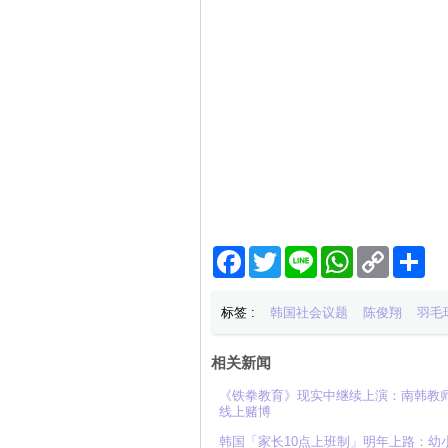
Facebook
Twitter
Line
WhatsApp
Copy
分
Link
享
标签 :
韩国社会议题
陈俊翔
羽毛
相关新闻
《铁拳教育》现实中继续上演：南韩教师
线上赌博
韩国「家长10点上班制」明年上路：幼