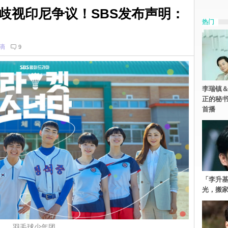
歧视印尼争议！SBS发布声明：
热门
滴
9
李瑞镇＆
正的秘书
首播
「李升
光，搬家
羽毛球少年团