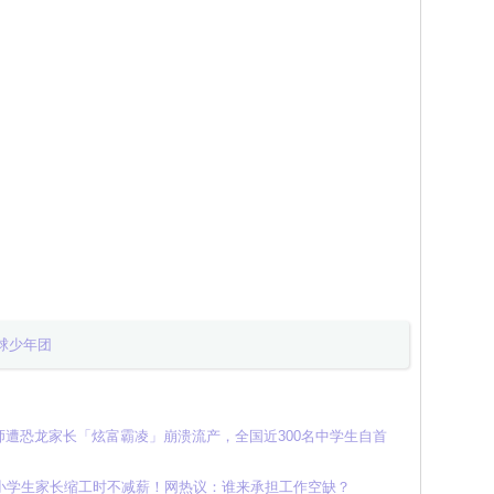
球少年团
遭恐龙家长「炫富霸凌」崩溃流产，全国近300名中学生自首
小学生家长缩工时不减薪！网热议：谁来承担工作空缺？