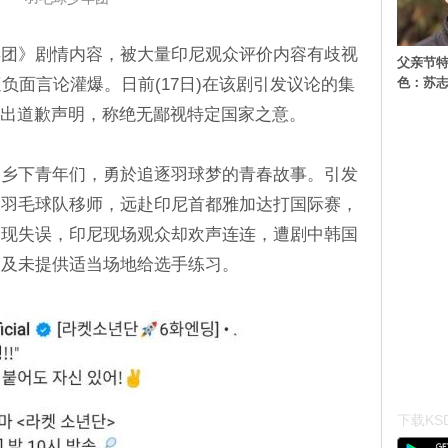
年团》剧情内容，被大量印尼观众评价内容有歧视
父亲节特
色：苏志
负面言论灌爆。日前(17日)在该剧引发议论的集
发出道歉声明，称绝无鄙视特定国家之意。
述乡下青年们，勇於追逐羽球梦的青春故事。引发
到羽毛球队移师，远赴印尼首都雅加达打国际赛，
出现失误，印尼现场观众却欢声连连，遭剧中韩国
谈及未提供适当场地给选手练习。
下载KSD