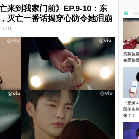
来到我家门前》EP.9-10：东
热门
，灭亡一番话揭穿心防令她泪崩
18
秀英首度
犯罪集
「元斌＋
国传奇
来了！