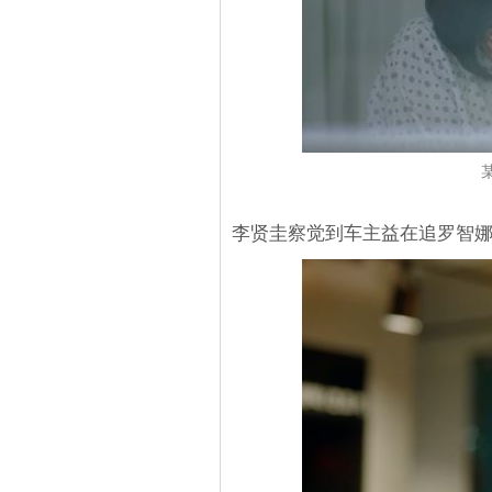
李贤圭察觉到车主益在追罗智