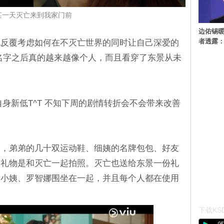
某一天灭亡来到我家门前
边佑锡
者透露
也反覆考虑如何在不灭亡世界的同时让自己深爱的
名字之后真的越来越像个人，而且看穿了东景从未
自身新低T^T 不知下周的剧情转折会不会带来改善
物，弟弟的几十双运动鞋、细姨的名牌包包、好友
的礼物是和灭亡一起拍照。灭亡也送给东景一份礼
、小姨、罗智娜围坐在一起，并且每个人都在使用
下载KSD