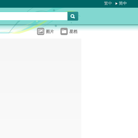
繁中
简中
图片
星档