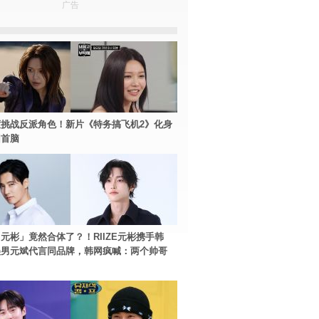
广告
挑战反派角色！新片《特务搞飞机2》化身
团首脑
元彬」竟然合体了？！RIIZE元彬携手韩
美男元斌代言同品牌，韩网疯喊：两个帅哥