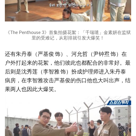
《The Penthouse 3》首集拍摄花絮：「千瑞璡」金素妍在监狱
里的受难记，从彩排就引发大爆笑！
还有朱丹泰（严基俊 饰）、河允哲（尹钟焄 饰）在
户外打起来的花絮，他们彼此也都配合的非常好。最
后则是沈秀莲（李智雅 饰）扮成护理师进入朱丹泰
病房，在李智雅攻击严基俊的伤口他也大叫出声，结
果两人也因此大爆笑。