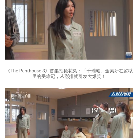
《The Penthouse 3》首集拍摄花絮：「千瑞璡」金素妍在监狱
里的受难记，从彩排就引发大爆笑！