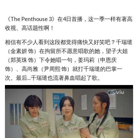
《The Penthouse 3》在4日首播，这一季一样有著高
收视、高话题性啊！
相信有不少人看到这段都觉得痛快又好笑吧？千瑞璡
（金素妍 饰）在拘留所不愿意唱歌的她，望子大姐
（郑英珠 饰）下令她唱一句，姜玛莉（申恩庆
饰）、高尚雅（尹周熙 饰）就打千瑞璡的巴掌一
次。最后...千瑞璡也流著鼻血唱起了歌。