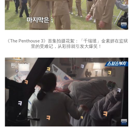
《The Penthouse 3》首集拍摄花絮：「千瑞璡」金素妍在监狱
里的受难记，从彩排就引发大爆笑！