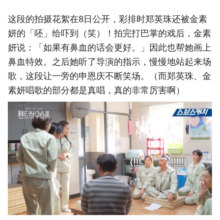
这段的拍摄花絮在8日公开，彩排时郑英珠还被金素
妍的「呸」给吓到（笑）！拍完打巴掌的戏后，金素
妍说：「如果有鼻血的话会更好。」因此也帮她画上
鼻血特效。之后她听了导演的指示，慢慢地站起来场
歌，这段让一旁的申恩庆不断笑场。（而郑英珠、金
素妍唱歌的部分都是真唱，真的非常厉害啊）