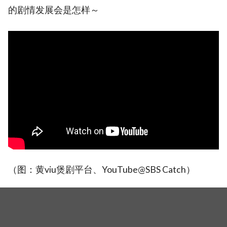
的剧情发展会是怎样～
（图：黄viu煲剧平台、YouTube@SBS Catch）
《The Penthouse 3》首集拍摄花絮：「千瑞璡」金素妍在监狱
里的受难记，从彩排就引发大爆笑！