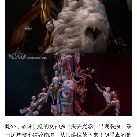
此外，雕像顶端的女神脸上失去光彩、出现裂痕，最
后居然整个破碎崩塌、从顶端掉落下来！似乎真的是