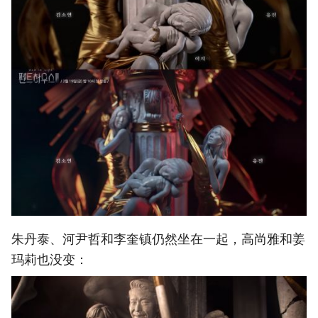
朱丹泰、河尹哲和李奎镇仍然坐在一起，高尚雅和姜
玛莉也没变：