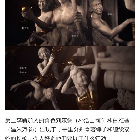
第三季新加入的角色刘东弼（朴浩山 饰）和白准基
（温朱万 饰）出现了，手里分别拿著锤子和缠绕双
蛇的长枪，令人好奇他们要展开什么行动：