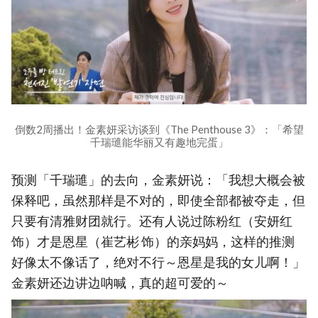
倒数2周播出！金素妍采访谈到《The Penthouse 3》：「希望
千瑞璡能华丽又有趣地完蛋」
预测「千瑞璡」的去向，金素妍说：「我想大概会被
保释吧，虽然那样是不对的，即使全部都被夺走，但
只要有清雅财团就行。还有人说过陈粉红（安妍红
饰）才是恩星（崔艺彬 饰）的亲妈妈，这样的推测
好像太不像话了，绝对不行～恩星是我的女儿啊！」
金素妍还边讲边呐喊，真的超可爱的～