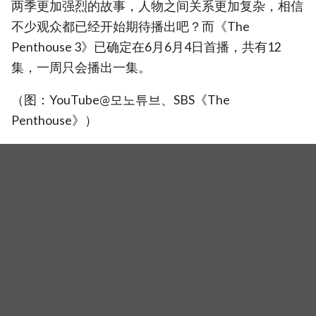
两季更加强烈的故事，人物之间关系更加复杂，相信
不少观众都已经开始期待播出吧？而《The
Penthouse 3》已确定在6月6月4日首播，共有12
集，一周只会播出一集。
（图：YouTube@모노튜브、SBS《The
Penthouse》）
倒数2周播出！金素妍采访谈到《The Penthouse 3》：「希望
千瑞璡能华丽又有趣地完蛋」
相关新闻
金素妍新剧《恋爱的再发现》挑战离婚女性重启人生！
该如何面对天天见面的前夫金知硕
演员尹石花脑瘤去世，曾演《The Penthouse 3》罗根李
奶奶、《优秀巫师贾斗心》贾斗心的奶奶
最新演员话题榜「前六」都是女演员当道！金泰梨热门
韩剧《正年》高收视、高话题成双冠王～