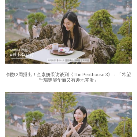
倒数2周播出！金素妍采访谈到《The Penthouse 3》：「希望
千瑞璡能华丽又有趣地完蛋」