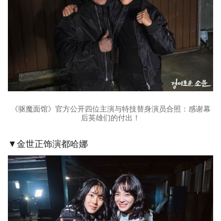
《驱魔面馆》官方公开四位主演与特技替身演员合照：感谢幕
后英雄们的付出！
▼金世正饰演都哈娜