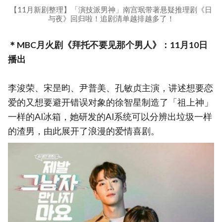
【11月新剧整理】「演技派男神」南宫珉带著悬疑推理剧《日
与夜》回归啦！追剧清单越排越多了！
＊MBC月火剧《拜托不要见那个男人》：11月10日
播出
李浚荣、宋昰昀、尹普美、孔敏贞主演，讲述想要恋
爱的又想要避开错误对象的徐智星制造了「祖上神」
一样的AI冰箱，她研发的AI系统可以分辨出垃圾一样
的渣男，由此展开了浪漫的爱情喜剧。