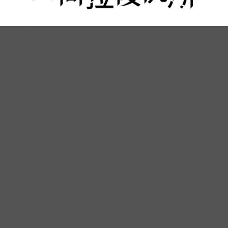
【11月新剧整理】「演技派男神」南宫珉带著悬疑推理剧《日
与夜》回归啦！追剧清单越排越多了！
＊OCN周末剧《惊奇的传闻》：11月28日播出
赵炳圭、刘俊相、金世正、廉惠兰主演，讲述恶鬼猎
人组织「Counter」伪装成面店「姐姐的面馆」的店
员打击从死后世界来到地球追求永生的恶鬼的故事。