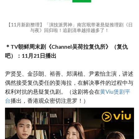
【11月新剧整理】「演技派男神」南宫珉带著悬疑推理剧《日
与夜》回归啦！追剧清单越排越多了！
＊TV朝鲜周末剧《Channel吴荷拉复仇所》（复仇
吧）：11月21日播出
尹贤旻、金莎朗、裕善、郑满植、尹素怡主演，讲述
偶然接受复仇委任的姜海拉，在解决事件的过程中与
权利对抗的悬疑复仇剧。（这剧将会在
黄Viu煲剧平
台
播出，香港观众密切注意罗！）