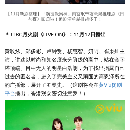
【11月新剧整理】「演技派男神」南宫珉带著悬疑推理剧《日
与夜》回归啦！追剧清单越排越多了！
＊JTBC月火剧《LIVE ON》：11月17日播出
黄旼炫、郑多彬、卢钟贤、杨惠智、妍雨、崔秉灿主
演，讲述以时尚和知名度来分阶级的高中，站在金字
塔顶端、目中无人的明星白浩朗，为了找出揭露自己
过去的匿名者，进入了完美主义又顽固的高恩泽所在
的广播部，展开了罗曼史。（这剧将会在
黄Viu煲剧
平台
播出，香港观众密切注意罗！）