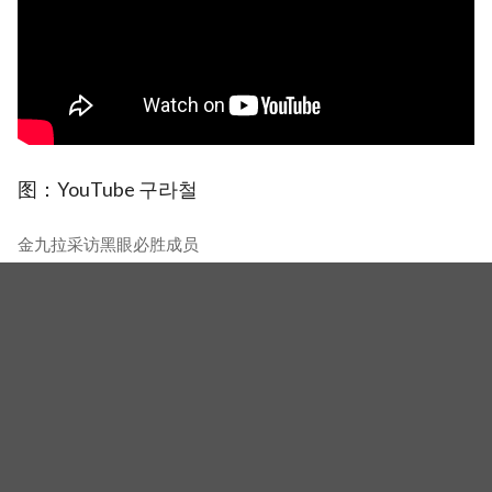
图：YouTube 구라철
金九拉采访黑眼必胜成员
相关新闻
队长真的要走了？传TWICE志效设1人公司，深夜长文向
粉丝告白：心情很沉重
V.I.P、CARAT、ONCE全来了！10大K-pop粉丝团领袖
登《Fandom Stage》厮杀：扛大炮、刷音源通通变关卡
【多图】TWICE MISAMO机场时尚美翻！Mina、
Sana、Momo清晨飞日本，包包上「这款配件」成全场
焦点