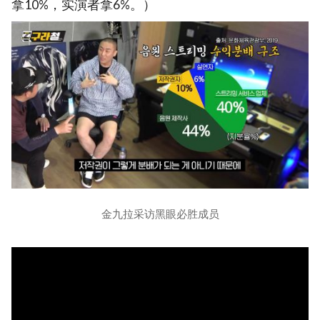
拿10%，实演者拿6%。）
金九拉采访黑眼必胜成员