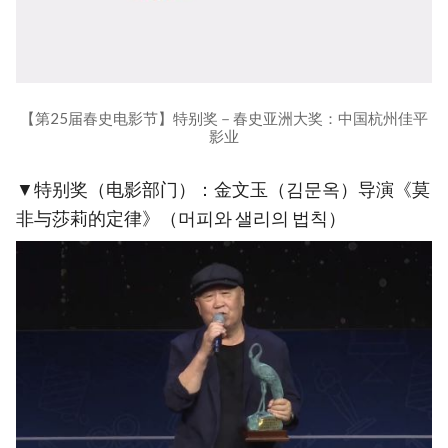
【第25届春史电影节】特别奖－春史亚洲大奖：中国杭州佳平
影业
▼特别奖（电影部门）：金文玉（김문옥）导演《莫
非与莎莉的定律》（머피와 샐리의 법칙）