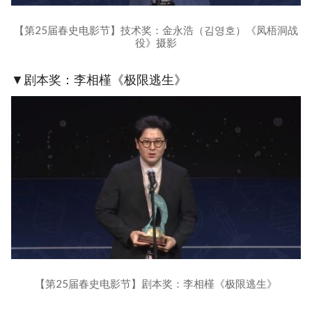
【第25届春史电影节】技术奖：金永浩（김영호）《凤梧洞战
役》摄影
▼剧本奖：李相槿《极限逃生》
【第25届春史电影节】剧本奖：李相槿《极限逃生》