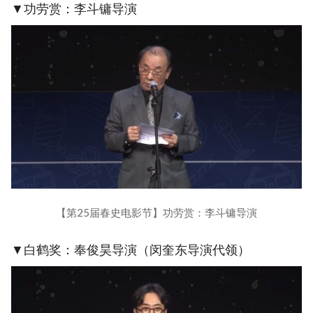
▼功劳赏：李斗镛导演
【第25届春史电影节】功劳赏：李斗镛导演
▼白鹤奖：奉俊昊导演（闵奎东导演代领）