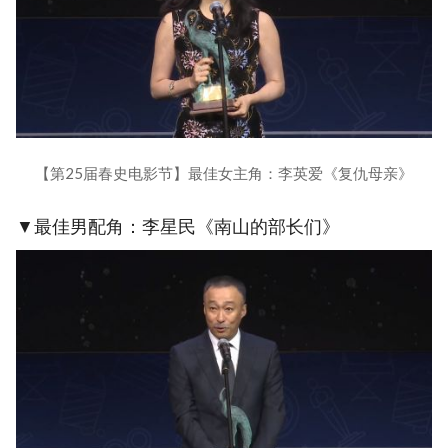
【第25届春史电影节】最佳女主角：李英爱《复仇母亲》
▼最佳男配角：李星民《南山的部长们》