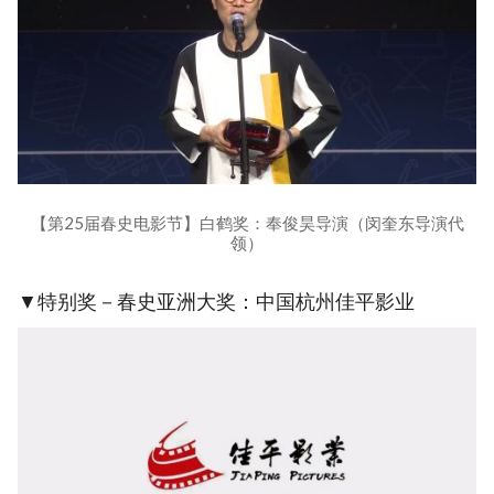
【第25届春史电影节】白鹤奖：奉俊昊导演（闵奎东导演代
领）
▼特别奖－春史亚洲大奖：中国杭州佳平影业