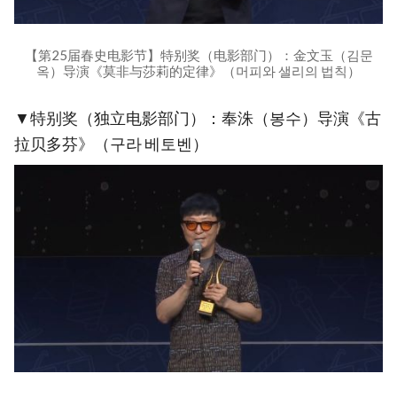
【第25届春史电影节】特别奖（电影部门）：金文玉（김문
옥）导演《莫非与莎莉的定律》（머피와 샐리의 법칙）
▼特别奖（独立电影部门）：奉洙（봉수）导演《古
拉贝多芬》（구라 베토벤）