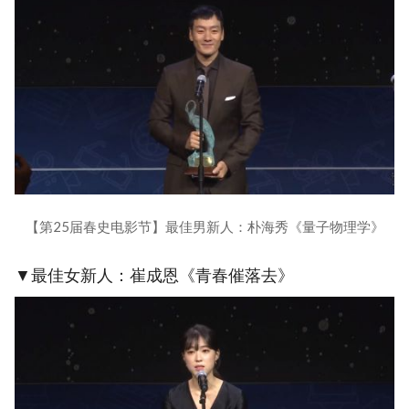
【第25届春史电影节】最佳男新人：朴海秀《量子物理学》
▼最佳女新人：崔成恩《青春催落去》