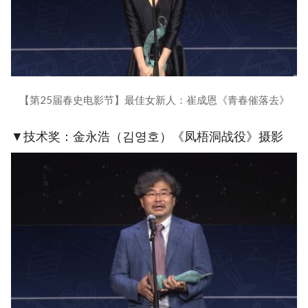
【第25届春史电影节】最佳女新人：崔成恩《青春催落去》
▼技术奖：金永浩（김영호）《凤梧洞战役》摄影