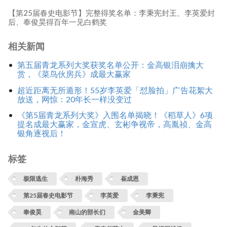
【第25届春史电影节】完整得奖名单：李秉宪封王、李英爱封
后、奉俊昊得百年一见白鹤奖
相关新闻
第五届青龙系列大奖获奖名单公开：金高银泪崩擒大
赏，《菜鸟伙房兵》成最大赢家
超近距离无所遁形！55岁李英爱「怼脸拍」广告花絮大
放送，网惊：20年长一样没变过
《第5届青龙系列大奖》入围名单揭晓！《稻草人》6项
提名成最大赢家，金宣虎、玄彬争视帝，高胤祯、金高
银角逐视后！
标签
极限逃生
朴海秀
崔成恩
第25届春史电影节
李英爱
李秉宪
奉俊昊
南山的部长们
金美卿