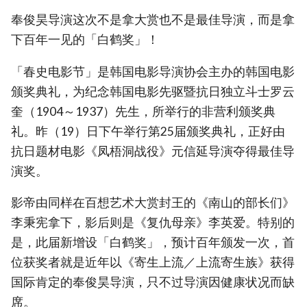
奉俊昊导演这次不是拿大赏也不是最佳导演，而是拿
下百年一见的「白鹤奖」！
「春史电影节」是韩国电影导演协会主办的韩国电影
颁奖典礼，为纪念韩国电影先驱暨抗日独立斗士罗云
奎（1904～1937）先生，所举行的非营利颁奖典
礼。昨（19）日下午举行第25届颁奖典礼，正好由
抗日题材电影《凤梧洞战役》元信延导演夺得最佳导
演奖。
影帝由同样在百想艺术大赏封王的《南山的部长们》
李秉宪拿下，影后则是《复仇母亲》李英爱。特别的
是，此届新增设「白鹤奖」，预计百年颁发一次，首
位获奖者就是近年以《寄生上流／上流寄生族》获得
国际肯定的奉俊昊导演，只不过导演因健康状况而缺
席。