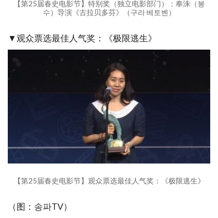
【第25届春史电影节】特别奖（独立电影部门）：奉洙（봉
수）导演《古拉贝多芬》（구라 베토벤）
▼观众票选最佳人气奖：《极限逃生》
【第25届春史电影节】观众票选最佳人气奖：《极限逃生》
（图：송파TV）