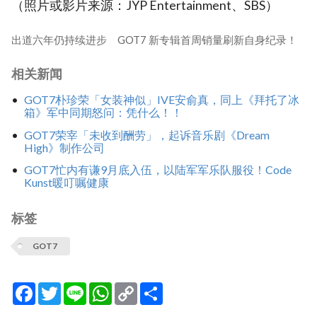
（照片或影片来源：JYP Entertainment、SBS）
出道六年仍持续进步 GOT7 新专辑首周销量刷新自身纪录！
相关新闻
GOT7朴珍荣「女装神似」IVE安俞真，同上《拜托了冰
箱》军中同期怒问：凭什么！！
GOT7荣宰「未收到酬劳」，起诉音乐剧《Dream
High》制作公司
GOT7忙内有谦9月底入伍，以陆军军乐队服役！Code
Kunst暖叮嘱健康
标签
GOT7
Facebook
Twitter
Line
WhatsApp
Copy
分
Link
享