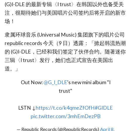
(G)I-DLE 的最新专辑〈I trust〉在韩国以外也备受关
注，很期待她们与美国唱片公司签约后将开启的新市
场！
隶属环球音乐 (Universal Music) 集团旗下的唱片公司
republic records 今天（9 日）透露：「掀起韩流热潮
的 (G)I-DLE，已经和我们签定了伙伴合约。随著迷你
三辑〈I trust〉发行，她们也正式宣告在美国出
道。」
Out Now:
@G_I_DLE
's new mini album "I
trust"
LSTN ↓
https://t.co/k4qmeZfOfH
#GIDLE
pic.twitter.com/3mhEmDezPB
— Republic Records (@RepublicRecords)
April 8,