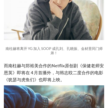
南柱赫将离开 YG 加入 SOOP 成孔刘、孔晓振、金材昱同门师
弟！
而南柱赫与郑裕美合作的Netflix原创剧《保健老师安
恩英》即将在 4 月首播外，与韩志旼二度合作的电影
《犹瑟与虎鱼们》也即将上映。