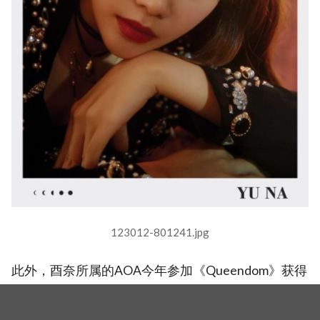
123012-801241.jpg
此外，酉奈所属的AOA今年参加《Queendom》获得
亮眼成绩之后发行了新专辑《NEW MOON》，近日
携主打歌《Come See Me》登上各大年末音乐颁奖