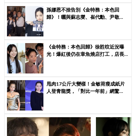
孫娜恩不捨告別《金特務：本色回
歸》！曬與蘇志燮、崔代勳、尹敬
浩、朱相昱暖心合照，感謝劇組與粉
絲陪伴
《金特務：本色回歸》徐貹旼近況曝
光！爆紅後仍在章魚燒店打工，店長
驚呼：「妳怎麼會在這裡？」
甩肉17公斤大變樣！金敏荷瘦成紙片
人登青龍獎，「對比一年前」網驚
呆：以為不同人