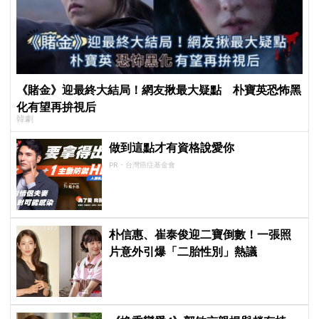
《賭金》迎最終大結局！網友揪最大疑點 朴寶英恐怖黑
化有望再拚視后
韓劇
做到這點才有資格說愛你
PR・台灣癌症基金會
朴信惠、崔泰俊迎二寶倒數！一張照
片意外引爆「二胎性別」熱議