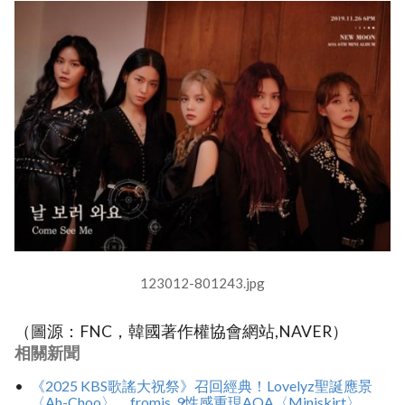
123012-801243.jpg
（圖源：FNC，韓國著作權協會網站,NAVER）
相關新聞
《2025 KBS歌謠大祝祭》召回經典！Lovelyz聖誕應景
〈Ah-Choo〉、fromis_9性感重現AOA〈Miniskirt〉