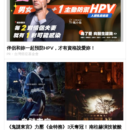
伴侶和妳一起預防HPV，才有資格說愛妳！
PR・台灣癌症基金會
《鬼謎東宮》力壓《金特務》3天奪冠！ 南柱赫演技被酸