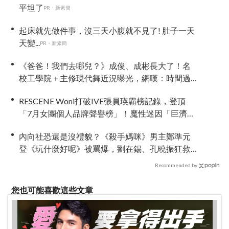
平坦了
PR・新素簡
起床就先做件事，沒三天小腹就不見了! 肚子一天
天變...
PR・新素簡
《爸爸！我們去哪兒？》成俊、成彬長大了！名
校工學院＋主修現代舞近況曝光，網嘆：時間過
好快
RESCENE Woni打破IVE張員瑛霸榜記錄，登頂
「7月女團個人品牌聲譽榜」！魔性迷因「巨濟呀
吼」全網瘋傳、逆襲Melon第一
內向社恐還是沒禮貌？《殺手媽咪》男主鄭準元
登《玩什麼好呢》被罵爆，劉在錫、孔曉振狂救
場也帶不動
Recommended by
您也可能喜歡這些文章