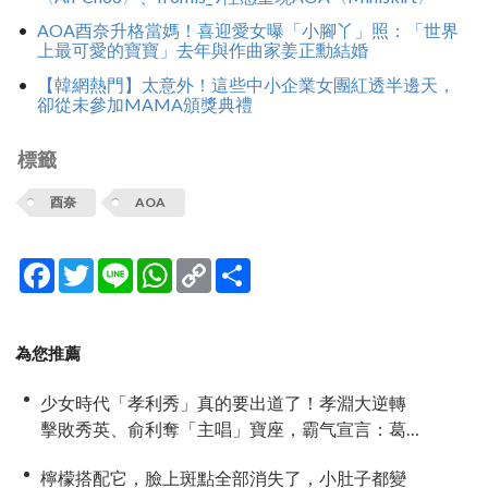
AOA酉奈升格當媽！喜迎愛女曝「小腳丫」照：「世界
上最可愛的寶寶」去年與作曲家姜正勳結婚
【韓網熱門】太意外！這些中小企業女團紅透半邊天，
卻從未參加MAMA頒獎典禮
標籤
酉奈
AOA
Facebook
Twitter
Line
WhatsApp
Copy
分
Link
享
為您推薦
少女時代「孝利秀」真的要出道了！孝淵大逆轉
擊敗秀英、俞利奪「主唱」寶座，霸气宣言：葛
萊美已是囊中物！
檸檬搭配它，臉上斑點全部消失了，小肚子都變