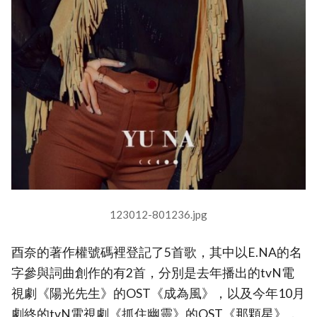
123012-801236.jpg
酉奈的著作權號碼裡登記了5首歌，其中以E.NA的名
字參與詞曲創作的有2首，分別是去年播出的tvN電
視劇《陽光先生》的OST《成為風》，以及今年10月
劇終的tvN電視劇《抓住幽靈》的OST《那顆星》，