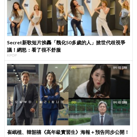
Secret新歌短片挨轟「醜化50多歲的人」掀世代歧視爭
議！網怒：看了很不舒服
KPOP
崔岷植、韓韶禧《高年級實習生》海報＋預告同步公開！