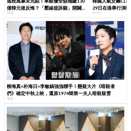
逃稅風暴未完結！車銀優全額補繳130
韓國人氣女團CLC出
億韓元後反悔？「壓線提訴願」開闢稅
29日在港舉行演唱
明星
KPOP
務第二戰場
柳海真×朴海日×李敏鎬強強聯手！懸疑大片《暗殺者
們》確定中秋上映，還原1974韓第一夫人暗殺疑雲
電影