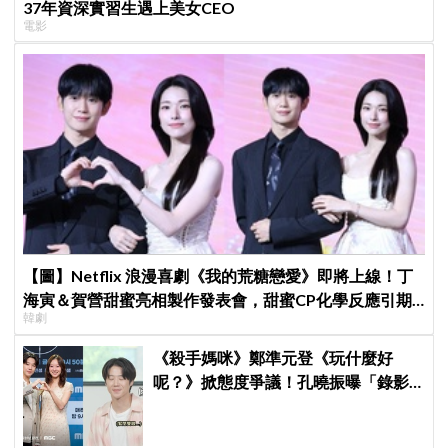
37年資深實習生遇上美女CEO
電影
【圖】Netflix 浪漫喜劇《我的荒糖戀愛》即將上線！丁
海寅＆賀營甜蜜亮相製作發表會，甜蜜CP化學反應引期
韓劇
待
《殺手媽咪》鄭準元登《玩什麼好
呢？》掀態度爭議！孔曉振曝「錄影
後真的吐了」心疼喊：沒能救你