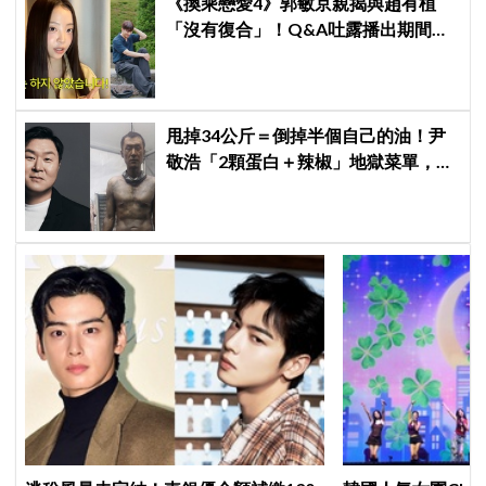
《換乘戀愛4》郭敏京親揭與趙有植
「沒有復合」！Q&A吐露播出期間壓
力爆表，曾因惡評失眠
甩掉34公斤＝倒掉半個自己的油！尹
敬浩「2顆蛋白＋辣椒」地獄菜單，你
敢抄嗎？