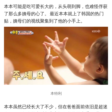
本本可能是吃可爱长大的，从头萌到脚，也难怪俘获
了那么多姨母的心了。 最近本本就上了韩国的热门
贴，姨母们的视线聚集到了他的小手上。
本特利
本本虽然已经长大了不少，但在爸爸面前依旧是超迷