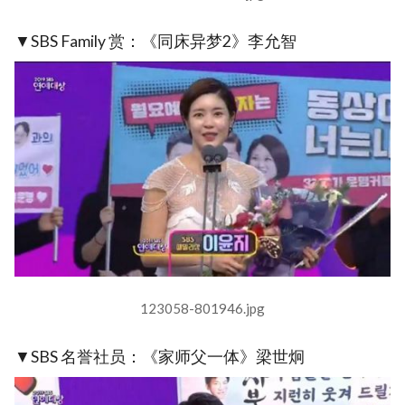
▼SBS Family 赏：《同床异梦2》李允智
123058-801946.jpg
▼SBS 名誉社员：《家师父一体》梁世炯