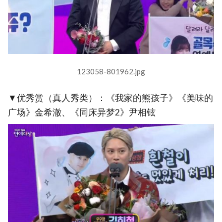
123058-801962.jpg
▼优秀赏（真人秀类）：《我家的熊孩子》《美味的
广场》金希澈、《同床异梦2》尹相铉