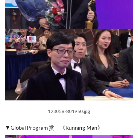
123058-801950.jpg
▼Global Program 赏：《Running Man》