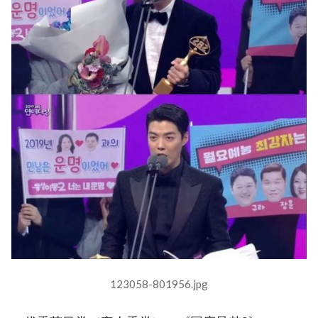
123058-801956.jpg