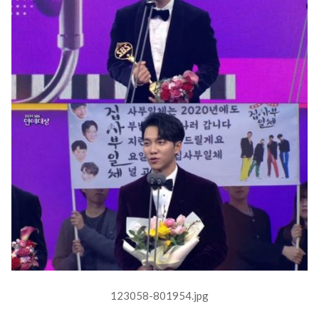
123058-801954.jpg