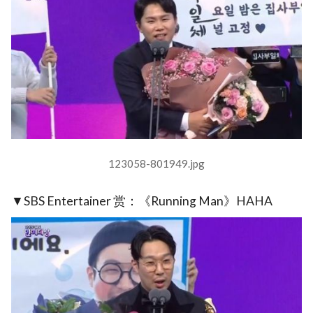
123058-801949.jpg
▼SBS Entertainer 赏：《Running Man》HAHA