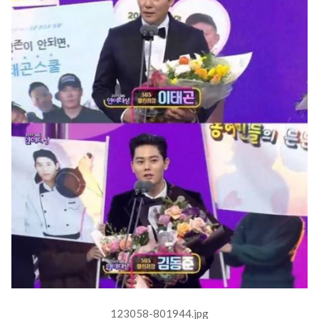
123058-801944.jpg