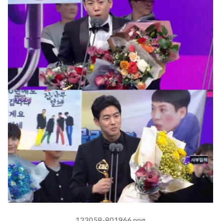
123058-801966.png