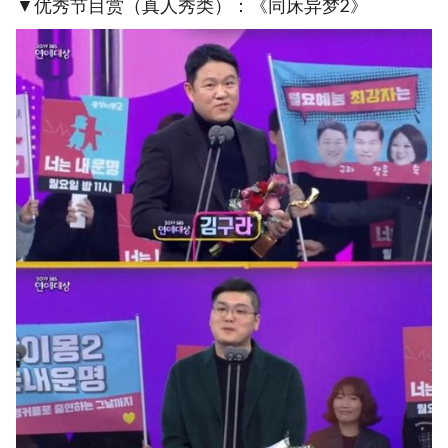
▼优秀节目赏（真人秀类）：《同床异梦2》