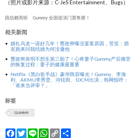
（照片或影片来源：C-JeS Entertainment、Bugs）
因信赖而听 Gummy 全国巡演门票售罄！
相关新闻
婚礼乌龙一误好几年！曹政奭曝没宴客原因，苦笑：朋
友跑来问我结婚为何没邀他
曹政奭表明不想生第三胎了！心疼妻子Gummy产后痛苦
的恢复过程：妻子的健康最重要
Netflix《黑白歌手战》豪华阵容曝光！Gummy、李海
利、AKMU李秀贤、河铉雨、10CM出演，韩网惊呼：
「谁来当评审？」
标签
GUMMY
Facebook
Twitter
Line
WhatsApp
Copy
分
Link
享