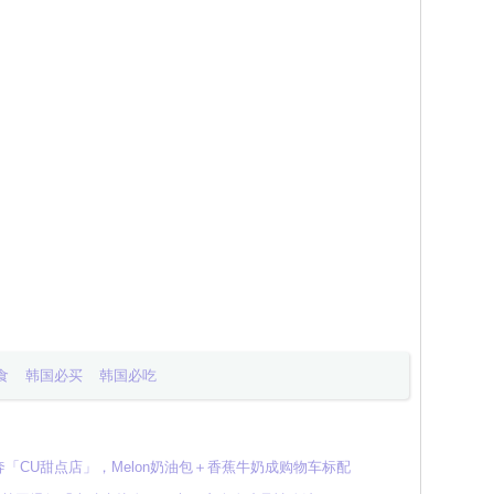
食
韩国必买
韩国必吃
「CU甜点店」，Melon奶油包＋香蕉牛奶成购物车标配