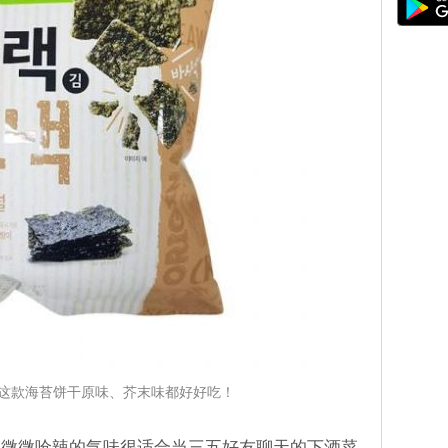
这款海苔饼干原味、芥末味都好好吃！
。微微呛辣的气味很适合当三五好友聊天的下酒菜