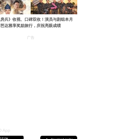
伙房兵》收视、口碑双收！演员与剧组本月
国芭达雅享奖励旅行，庆祝亮眼成绩
广告
 App