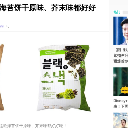
海苔饼干原味、芥末味都好好
热门
ni
【图+影
紧扣尹升
甜爆首
Disn
表！下
这款海苔饼干原味、芥末味都好好吃！