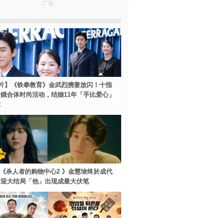
广告
片】《铁拳教育》金武烈携妻放闪！十指
娥合体时尚活动，结婚11年「手比爱心」
尔
ey+《杀人者的购物中心2 》金慧埈终於成代
周迎大结局「他」出现成最大伏笔