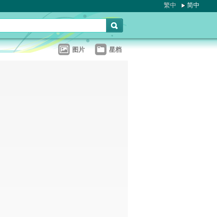
繁中
简中
图片
星档