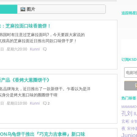
图片
追踪韩星
味：芝麻拉面口味香脆饼！
韩国时有注意过芝麻拉面吗?，今天要跟大家说的
气很高的芝麻拉面近日推出同款口味饼干罗！
7日 星期六20:00
Kunni
订阅KSD
新产品《香烤大葱圈饼干》
名品牌海太，近日推出了一款新饼干。乍看以为是洋
实身分是烤大葱口味的圈圈饼干唷
热门标签
7日 星期日10:00
Kunni
2
MAMAMO
孔刘
I
玄彬
全
夜
宋仲
ION乌龟饼干推出『巧克力吉拿棒』新口味
Junio