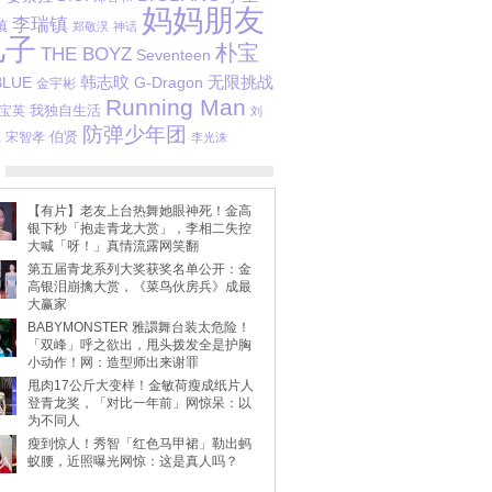
妈妈朋友
李瑞镇
镇
郑敬淏
神话
儿子
朴宝
THE BOYZ
Seventeen
韩志旼
BLUE
G-Dragon
无限挑战
金宇彬
Running Man
我独自生活
宝英
刘
防弹少年团
江
伯贤
宋智孝
李光洙
【有片】老友上台热舞她眼神死！金高
银下秒「抱走青龙大赏」，李相二失控
大喊「呀！」真情流露网笑翻
第五届青龙系列大奖获奖名单公开：金
高银泪崩擒大赏，《菜鸟伙房兵》成最
大赢家
BABYMONSTER 雅譞舞台装太危险！
「双峰」呼之欲出，甩头拨发全是护胸
小动作！网：造型师出来谢罪
甩肉17公斤大变样！金敏荷瘦成纸片人
登青龙奖，「对比一年前」网惊呆：以
为不同人
瘦到惊人！秀智「红色马甲裙」勒出蚂
蚁腰，近照曝光网惊：这是真人吗？