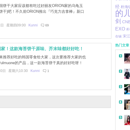
国饼干大家应该都有吃过好丽友ORION家的乌龟玉
经
朴海
的
饼干)吧！不久前ORION推出『巧克力吉拿棒』新口
剑
CN
0日 星期四09:00
Kunni
69
EXO
朴
宋
在锡
热门文章
回家！这款海苔饼干原味、芥末味都好好吃！
来推荐好吃的韩国零食给大家，这次要推荐大家的也
ulmuone的产品，这一款海苔饼干真的好好吃呀！
30日 星期六10:30
Kunni
1