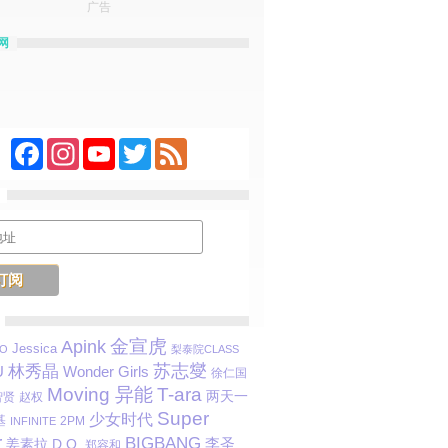
广告
网
Facebook
Instagram
YouTube
Twitter
Feed
金宣虎
Apink
Jessica
O
梨泰院CLASS
苏志燮
林秀晶
U
Wonder Girls
徐仁国
Moving 异能
T-ara
两天一
智贤
赵权
Super
少女时代
基
2PM
INFINITE
r
BIGBANG
李圣
姜素拉
D.O.
郑容和