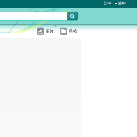
繁中
简中
图片
星档