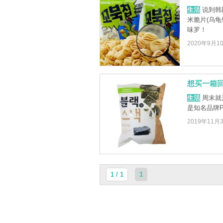
生活
说到韩
米脆片(乌龟
味罗！
2020年9月1
想买一箱
生活
周末就
是知名品牌P
2019年11月
1 / 1
1