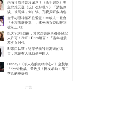
内向社恐还是没诚意？《杀手妈咪》男
主郑准元登《玩什么好呢？》「消极冷
淡」被骂爆，刘在锡、孔晓振狂救场也
不动
金宇彬眼神藏不住爱意！申敏儿一登台
「全程看著爱妻」，李光洙兴奋欢呼到
被制止 XD
以为YG很自由，其实连去厕所都要经纪
人许可！2NE1 Dara坦言：「当年超羡
慕少女时代」
IU亲口认证：这辈子看过最离谱的谣
言，就是有人说我是中国人
Disney+《杀人者的购物中心2 》金慧埈
「4分钟枪战」登热搜！网友暴动：第二
季真的更好看
广告