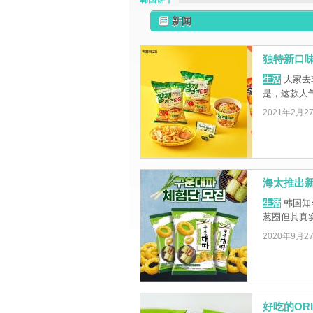
韩国饼干
新闻
独特新口
生活
大家去
是，这款人
2021年2月2
海太推出
生活
韩国知
葱圈但其真
2020年9月2
好吃的OR