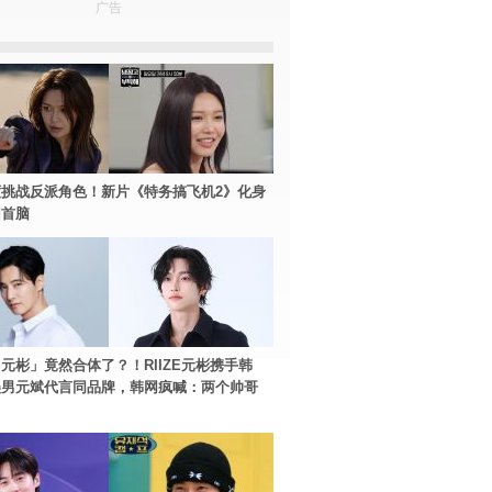
广告
挑战反派角色！新片《特务搞飞机2》化身
团首脑
元彬」竟然合体了？！RIIZE元彬携手韩
美男元斌代言同品牌，韩网疯喊：两个帅哥