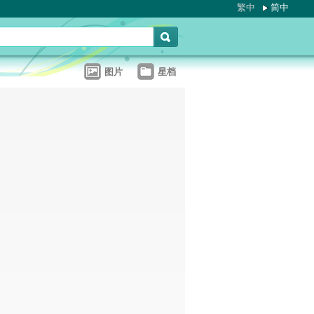
繁中
简中
图片
星档