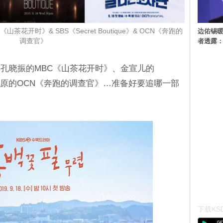
边佑锡
花开时》& SBS《Secret Boutique》& OCN《奔跑的
者透露
调查官》
孔晓振的MBC《山茶花开时》、金宣儿的
ue》、李枖原的OCN《奔跑的调查官》…准备好要追哪一部
下载KSD