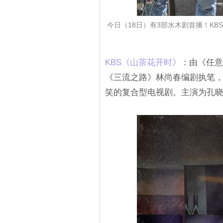
今日（18日）有3部水木剧首播！KBS《山茶
KBS《山茶花开时》
：由《任意
《三流之路》林尚春编剧执笔
笑的复合型电视剧。主演为孔