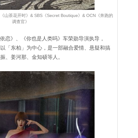
花开时》& SBS《Secret Boutique》& OCN《奔跑的
调查官》
依恋》、《你也是人类吗》车荣勋导演执导，
，以「东柏」为中心，是一部融合爱情、悬疑和搞
晓振、姜河那、金知硕等人。