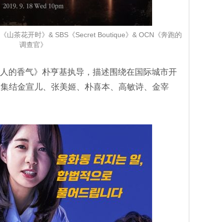
花开时》& SBS《Secret Boutique》& OCN《奔跑的
调查官》
人的香气》朴亨基执导，描述围绕在国际城市开
，集结金宣儿、张美姬、朴喜本、高敏诗、金宰