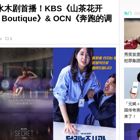
水木剧首播！KBS《山茶花开
热门
t Boutique》& OCN《奔跑的调
ia
3
秀英首度
犯罪集
「元斌＋
国传奇
来了！