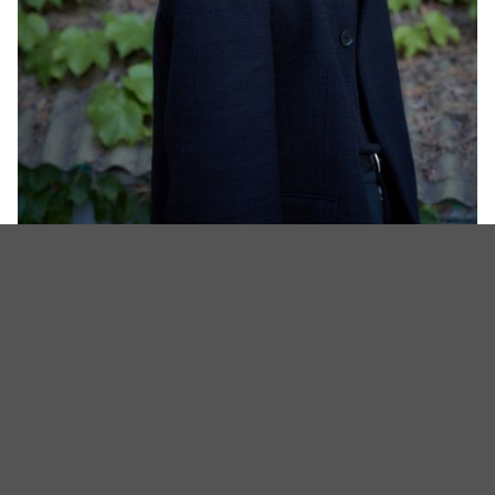
（图源：Plus M娱乐）
（封面图源：TVDaily，Plus M娱乐）
相关新闻
电影《尸速禁区》全智贤睽违11年再度跃上大萤幕：具
教焕其实像「妹妹」、与池昌旭合作新电视剧
《尸速禁区》4天狂吸百万客超车《王命之徒》！全智