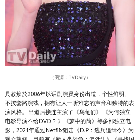
（图源：TVDaily）
具教焕於2006年以话剧演员身份出道，个性鲜明、
不按套路演戏，拥有让人一听难忘的声音和独特的表
演风格。 出道后接连主演了《乌龟们》 《为何独立
电影导演不给DVD？ 》《梦中的简》等多部独立电
影，2021年通过Netflix狙击《D.P：逃兵追缉令》为
观众熟知，目前有《新人类战争：复活男》《寻找国