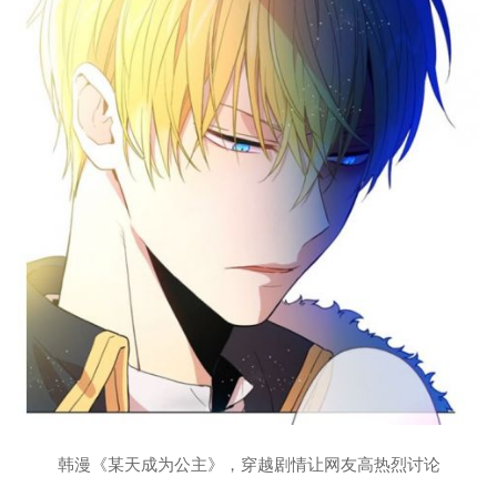
韩漫《某天成为公主》，穿越剧情让网友高热烈讨论