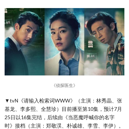
《侦探医生》
▼tvN《请输入检索词WWW》（主演：林秀晶、张
基龙、李多熙、全慧珍）目前播至第10集，预计7月
25日以16集完结，后续由《当恶魔呼喊你的名字
时》接档（主演：郑敬淏、朴诚雄、李雪、李伊）。