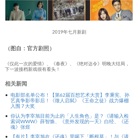
2019年七月新剧
（图自：官方剧照）
《仅此一次的爱情》、《春夜》、《绝对达令》明晚大结局，
下一波接档新戏很有看头！
相关新闻
电影部名单公布！【第62届百想艺术大赏】李秉宪、孙
艺真争影帝影后！《徵人启弑》《王命之徒》战力爆棚
入围 7 大奖
你认为李宰旭目前为止的「人生角色」是？《请输入检
索词WWW》薛智焕、《意外发现的一天》白经、《还
魂》张煜
【有片】李宰旭在《还魂》里喝下「断根草」！与《请