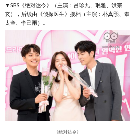
▼SBS《绝对达令》（主演：吕珍九、珉雅、洪宗
玄），后续由《侦探医生》接档（主演：朴真熙、奉
太奎、李己雨）。
《绝对达令》