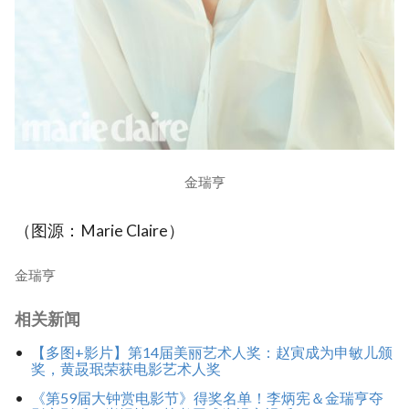
金瑞亨
（图源：Marie Claire）
金瑞亨
相关新闻
【多图+影片】第14届美丽艺术人奖：赵寅成为申敏儿颁
奖，黄晸珉荣获电影艺术人奖
《第59届大钟赏电影节》得奖名单！李炳宪＆金瑞亨夺