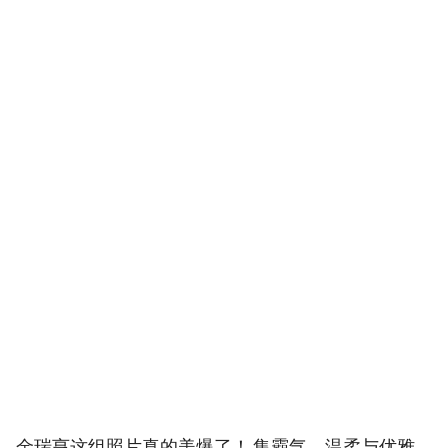
金瑞亨这组照片真的美爆了！ 集霸气、温柔与优雅