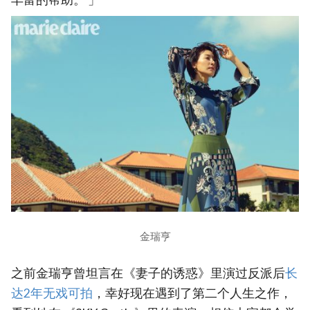
金瑞亨
之前金瑞亨曾坦言在《妻子的诱惑》里演过反派后
长
达2年无戏可拍
，幸好现在遇到了第二个人生之作，