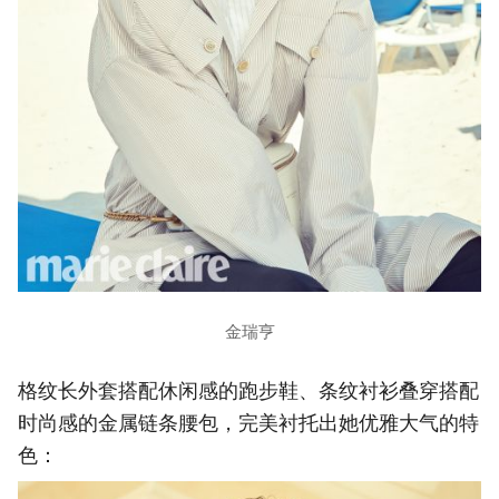
金瑞亨
格纹长外套搭配休闲感的跑步鞋、条纹衬衫叠穿搭配
时尚感的金属链条腰包，完美衬托出她优雅大气的特
色：