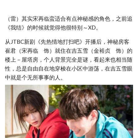
（雷）其实宋再临蛮适合有点神秘感的角色，之前追
《我结》的时候就觉得他很特别～XD。
从JTBC新剧《先热情地打扫吧》开播后，神秘房客
崔君（宋再临 饰）就住在吉五雪（金裕贞 饰）的
楼上－屋塔房，个人背景完全是谜，看起来也相当随
性，总是自由自在地穿梭在小区中游荡，在吉五雪眼
中就是个无所事事的人。