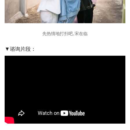
先热情地打扫吧, 宋在临
▼谘询片段：