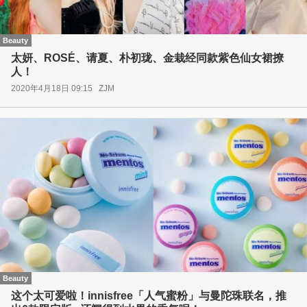
Beauty
太妍、ROSÉ、请夏、朴初珑、金栽经同款紫色仙女裙撩
人！
2020年4月18日 09:15
ZJM
Beauty
这个太可爱啦！innisfree「人气蜜粉」与曼陀珠联名，推