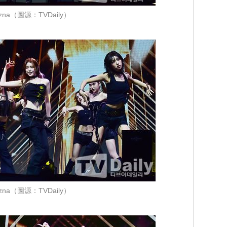
izna（圖源：TVDaily）
izna（圖源：TVDaily）