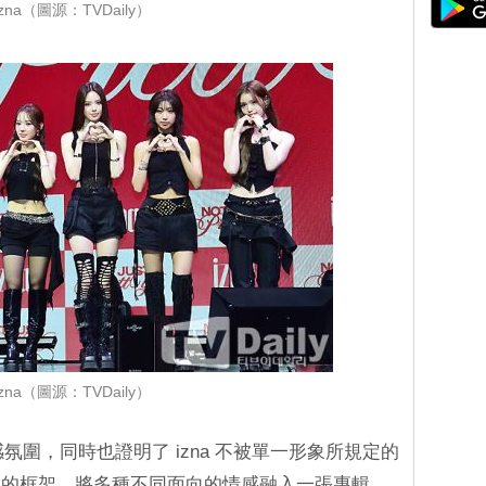
izna（圖源：TVDaily）
izna（圖源：TVDaily）
氛圍，同時也證明了 izna 不被單一形象所規定的
」的框架，將多種不同面向的情感融入一張專輯，