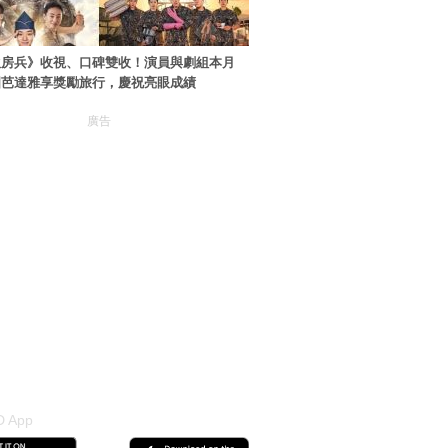
伙房兵》收視、口碑雙收！演員與劇組本月
國芭達雅享獎勵旅行，慶祝亮眼成績
廣告
 App