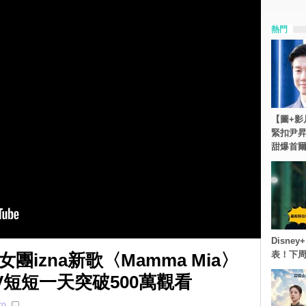
熱門
【圖+影
緊扣尹昇
甜爆首
Disn
表！下
izna新歌〈Mamma Mia〉
MV短短一天突破500萬觀看
co