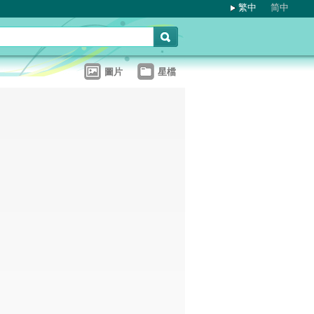
繁中
简中
圖片
星檔