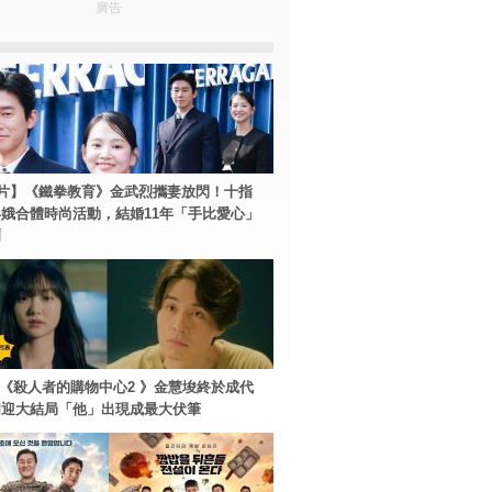
廣告
片】《鐵拳教育》金武烈攜妻放閃！十指
娥合體時尚活動，結婚11年「手比愛心」
爾
ey+《殺人者的購物中心2 》金慧埈終於成代
周迎大結局「他」出現成最大伏筆