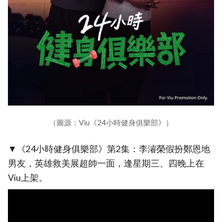
（圖源：Viu《24小時健身俱樂部》）
▼《24小時健身俱樂部》第2集：李濬榮假扮鄭恩地
男友，英雄救美展超帥一面，逢星期三、四晚上在
Viu上架。