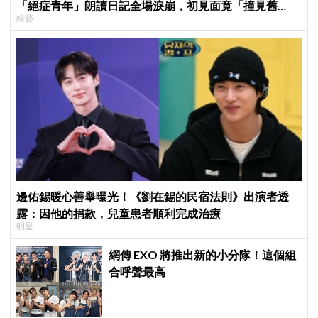
「絕症青年」朗讀日記全場淚崩，初見面竟「撞見舊
綜藝
識」！
邊佑錫暖心善舉曝光！《劉在錫的民宿法則》出演者透
露：因他的捐款，兒童患者順利完成治療
明星
網傳 EXO 將推出新的小分隊！這個組
合呼聲最高