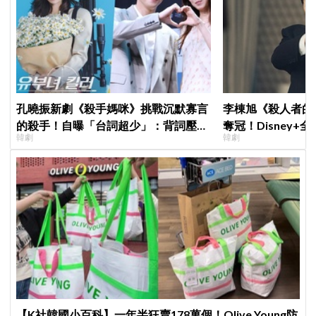
孔曉振新劇《殺手媽咪》挑戰沉默寡言
李棟旭《殺人者的
的殺手！自曝「台詞超少」：背詞壓力
奪冠！Disney
韓劇
韓劇
小很多XD
紀錄
【K社韓國小百科】一年半狂賣178萬個！Olive Young防