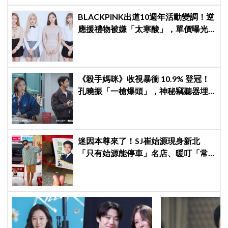
BLACKPINK出道10週年活動變調！逆
應援禮物被嫌「太寒酸」，單價曝光
引群嘲
《殺手媽咪》收視暴衝 10.9% 登冠！
孔曉振「一槍爆頭」，神秘竊聽器埋
伏筆
迷因本尊來了！SJ崔始源現身新北
「只有始源能停車」名店、暖叮「常
幫我換照片」，店家尖叫合照網笑
翻：這輩子不能脫粉了