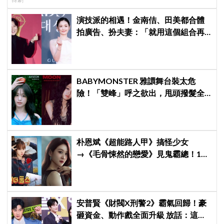
演技派的相遇！金南佶、田美都合體
拍廣告、扮夫妻：「就用這個組合再
拍一部戲劇吧」
BABYMONSTER 雅譞舞台裝太危
險！「雙峰」呼之欲出，甩頭撥髮全
是護胸小動作！網：造型師出來謝罪
朴恩斌《超能路人甲》搞怪少女
→《毛骨悚然的戀愛》見鬼霸總！180
度反差演技獲讚「信看演員」
安普賢《財閥X刑警2》霸氣回歸！豪
砸資金、動作戲全面升級 放話：這次