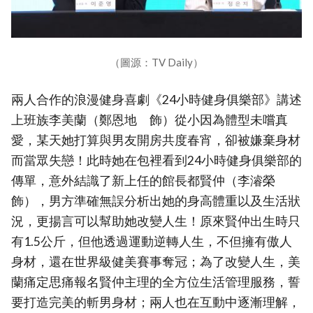
（圖源：TV Daily）
兩人合作的浪漫健身喜劇《24小時健身俱樂部》講述
上班族李美蘭（鄭恩地 飾）從小因為體型未嚐真
愛，某天她打算與男友開房共度春宵，卻被嫌棄身材
而當眾失戀！此時她在包裡看到24小時健身俱樂部的
傳單，意外結識了新上任的館長都賢仲（李濬榮
飾），男方準確無誤分析出她的身高體重以及生活狀
況，更揚言可以幫助她改變人生！原來賢仲出生時只
有1.5公斤，但他透過運動逆轉人生，不但擁有傲人
身材，還在世界級健美賽事奪冠；為了改變人生，美
蘭痛定思痛報名賢仲主理的全方位生活管理服務，誓
要打造完美的斬男身材；兩人也在互動中逐漸理解，