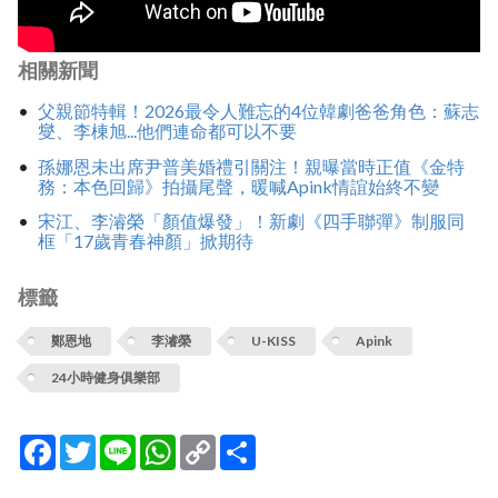
相關新聞
父親節特輯！2026最令人難忘的4位韓劇爸爸角色：蘇志
燮、李棟旭...他們連命都可以不要
孫娜恩未出席尹普美婚禮引關注！親曝當時正值《金特
務：本色回歸》拍攝尾聲，暖喊Apink情誼始終不變
宋江、李濬榮「顏值爆發」！新劇《四手聯彈》制服同
框「17歲青春神顏」掀期待
標籤
鄭恩地
李濬榮
U-KISS
Apink
24小時健身俱樂部
Facebook
Twitter
Line
WhatsApp
Copy
分
Link
享