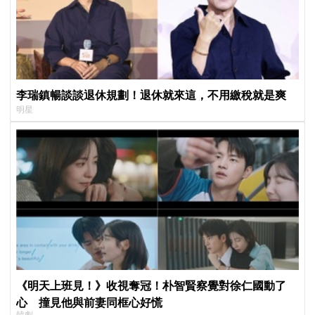
李瑞鎮暢談談退休規劃！退休就來這，不用繳稅就是爽
明星
《明天上班見！》收視奪冠！朴智賢察覺對徐仁國動了
心 撞見他與前妻同框心好慌
韓劇