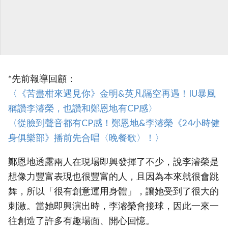
*先前報導回顧：
‎〈《苦盡柑來遇見你》金明&英凡隔空再遇！IU暴風
稱讚李濬榮，也讚和鄭恩地有CP感〉
‎〈從臉到聲音都有CP感！鄭恩地&李濬榮《24小時健
身俱樂部》播前先合唱〈晚餐歌〉！〉
鄭恩地透露兩人在現場即興發揮了不少，說李濬榮是
想像力豐富表現也很豐富的人，且因為本來就很會跳
舞，所以「很有創意運用身體」，讓她受到了很大的
刺激。當她即興演出時，李濬榮會接球，因此一來一
往創造了許多有趣場面、開心回憶。