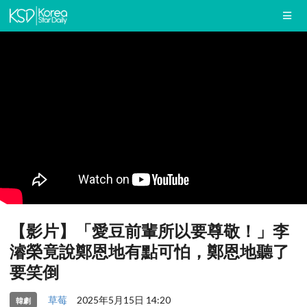
【影片】「愛豆前輩所以要尊敬！」李
濬榮竟說鄭恩地有點可怕，鄭恩地聽了
要笑倒
草莓
2025年5月15日 14:20
韓劇