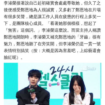
李濬榮接著說自己起初確實會處處尊敬她，但久了之
後便感受鄭恩地為人很誠實，又多虧了鄭恩地在片場
有很多笑聲，總是讓工作人員在疲憊的行程上多笑一
下，是團隊核心成員。「看著她那個模樣，想起了
『無害』這個詞。」李濬榮這麼說。而當主持人稱讚
鄭恩地開朗時，李濬榮又補充鄭恩地的「牙齒」很有
魅力，鄭恩地聽了在旁笑開，但李濬榮仍是一貫一號
表情特別搞笑（按：大概是因為害羞吧，上綜藝還會
臉紅呢）。