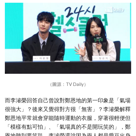
（圖源：TV Daily）
而李濬榮回答自己曾說對鄭恩地的第一印象是「氣場
很強大」？後來又覺得對方很「無害」？李濬榮解釋
鄭恩地平常就會穿能隨時運動的衣服，穿著很輕便但
「模樣有點可怕」、「氣場真的不是開玩笑的」，鄭
恩地聽到要笑趴。李濬榮還說因為兩人都是愛豆出身