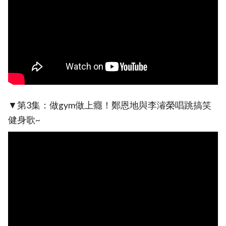
▼第3集：做gym做上癮！鄭恩地與李濬榮唱跳搞笑
健身歌~