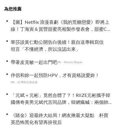
為您推薦
【圖】Netflix 浪漫喜劇《我的荒糖戀愛》即將上
線！丁海寅＆賀營甜蜜亮相製作發表會，甜蜜CP
化學反應引期待
華莎談黃仁勳公開告白後續！親自送專輯寫信
坦言「不懂經濟，所以沒認出來」
帶著皮克敏一起出門吧
PR・Pikmin Bloom
伴侶和妳一起預防HPV，才有資格說愛妳！
PR・台灣癌症基金會
「元斌＋元彬」竟然合體了？！RIIZE元彬攜手韓
國傳奇美男元斌代言同品牌，韓網瘋喊：兩個帥
哥來了！
《賭金》迎最終大結局！網友揪最大疑點 朴寶
英恐怖黑化有望再拚視后