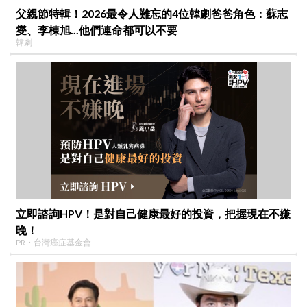
父親節特輯！2026最令人難忘的4位韓劇爸爸角色：蘇志
燮、李棟旭...他們連命都可以不要
韓劇
立即諮詢HPV！是對自己健康最好的投資，把握現在不嫌
晚！
PR・台灣癌症基金會