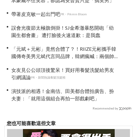
承豪藏不住笑容，卻認為安普賢只是「搞笑男」
帶著皮克敏一起出門吧
PR・Pikmin Bloom
誤會光復節太極旗倒掛！SJ金希澈暴怒開砲「幼
園生都會畫」 遭打臉後火速道歉：是我蠢
「元斌＋元彬」竟然合體了？！RIIZE元彬攜手韓
國傳奇美男元斌代言同品牌，韓網瘋喊：兩個帥
哥來了！
女友見公公頭頂後驚呆！買好用養髮洗髮給男友
引網議論
PR・新聞熱議養髮洗髮精
演技派的相遇！金南佶、田美都合體拍廣告、扮
夫妻：「就用這個組合再拍一部戲劇吧」
Recommended by
您也可能喜歡這些文章