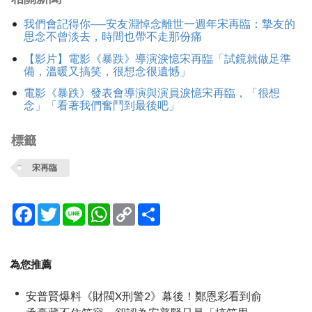
我們會記得你──安友淵悼念離世一週年宋再臨：摯友的
思念不曾淡去，時間也帶不走那份痛
【影片】電影《暴跌》導演淚憶宋再臨「試鏡就做足準
備，溫暖又搞笑，很想念很遺憾」
電影《暴跌》發表會導演與演員淚憶宋再臨，「很想
念」「看著我們奮鬥到最後吧」
標籤
宋再臨
Facebook
Twitter
Line
WhatsApp
Copy
分
Link
享
為您推薦
安普賢爆料《財閥X刑警2》幕後！鄭恩彩看到俞