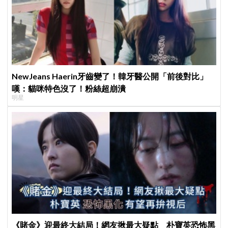
NewJeans Haerin牙齒變了！韓牙醫公開「前後對比」
嘆：貓咪特色沒了！粉絲超崩潰
明星
《賭金》迎最終大結局！網友揪最大疑點 朴寶英恐怖黑