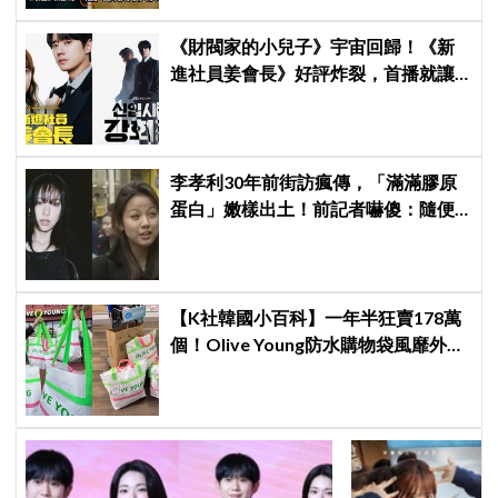
《財閥家的小兒子》宇宙回歸！《新
進社員姜會長》好評炸裂，首播就讓
觀眾多巴胺爆表
李孝利30年前街訪瘋傳，「滿滿膠原
蛋白」嫩樣出土！前記者嚇傻：隨便
選到傳奇
【K社韓國小百科】一年半狂賣178萬
個！Olive Young防水購物袋風靡外國
遊客，機場「人手一個」成新奇景