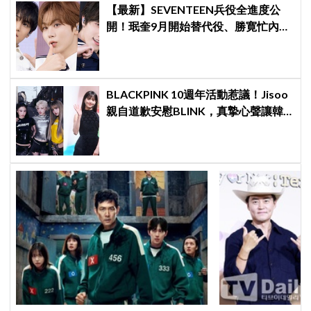
【最新】SEVENTEEN兵役全進度公
開！珉奎9月開始替代役、勝寛忙內
DINO軍樂隊10月入伍
BLACKPINK 10週年活動惹議！Jisoo
親自道歉安慰BLINK，真摯心聲讓韓
網直呼：「看了心裡好暖」