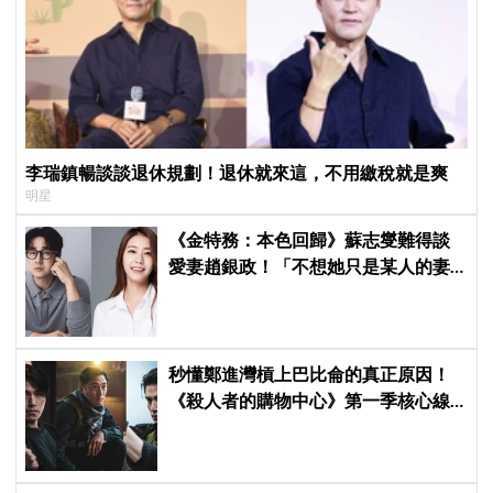
李瑞鎮暢談談退休規劃！退休就來這，不用繳稅就是爽
明星
《金特務：本色回歸》蘇志燮難得談
愛妻趙銀政！「不想她只是某人的妻
子」一句話展現滿滿尊重與愛
秒懂鄭進灣槓上巴比侖的真正原因！
《殺人者的購物中心》第一季核心線
索快速複習