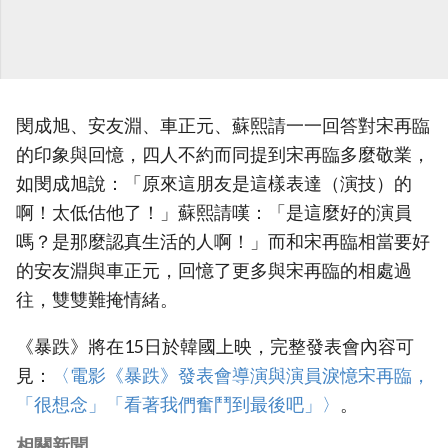
閔成旭、安友淵、車正元、蘇熙請一一回答對宋再臨
的印象與回憶，四人不約而同提到宋再臨多麼敬業，
如閔成旭說：「原來這朋友是這樣表達（演技）的
啊！太低估他了！」蘇熙請嘆：「是這麼好的演員
嗎？是那麼認真生活的人啊！」而和宋再臨相當要好
的安友淵與車正元，回憶了更多與宋再臨的相處過
往，雙雙難掩情緒。
《暴跌》將在15日於韓國上映，完整發表會內容可
見：
‎〈電影《暴跌》發表會導演與演員淚憶宋再臨，
「很想念」「看著我們奮鬥到最後吧」〉‎
。
相關新聞