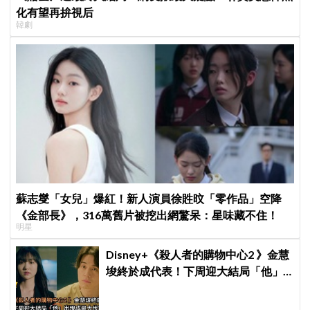
化有望再拚視后
韓劇
蘇志燮「女兒」爆紅！新人演員徐貹旼「零作品」空降
《金部長》，316萬舊片被挖出網驚呆：星味藏不住！
明星
Disney+《殺人者的購物中心2 》金慧
埈終於成代表！下周迎大結局「他」
出現成最大伏筆