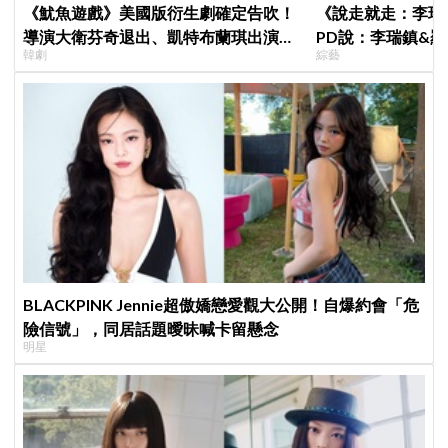
《魷魚遊戲》美國版衍生劇確定告吹！
《說走就走：李瑞
導演大衛芬奇退出、凱特布蘭琪出演傳
PD說：李瑞鎮&
韓劇
綜藝
聞也破局
劇的男女主角一樣
BLACKPINK Jennie超傲嬌戀愛觀大公開！自爆約會「危
險信號」，同居話題曖昧喊卡留懸念
明星