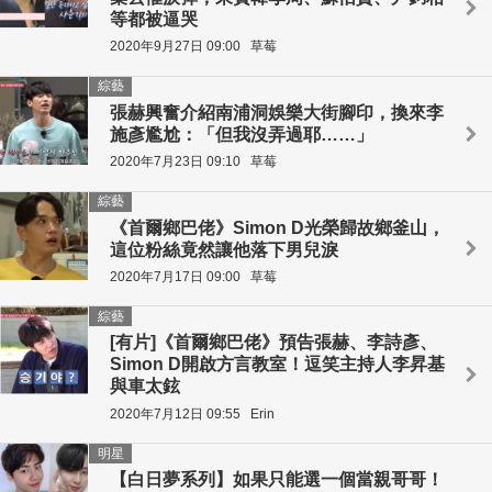
等都被逼哭
2020年9月27日 09:00
草莓
綜藝
張赫興奮介紹南浦洞娛樂大街腳印，換來李
施彥尷尬：「但我沒弄過耶……」
2020年7月23日 09:10
草莓
綜藝
《首爾鄉巴佬》Simon D光榮歸故鄉釜山，
這位粉絲竟然讓他落下男兒淚
2020年7月17日 09:00
草莓
綜藝
[有片]《首爾鄉巴佬》預告張赫、李詩彥、
Simon D開啟方言教室！逗笑主持人李昇基
與車太鉉
2020年7月12日 09:55
Erin
明星
【白日夢系列】如果只能選一個當親哥哥！