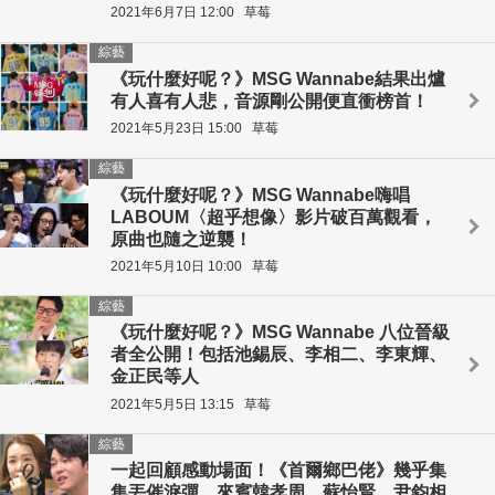
2021年6月7日 12:00
草莓
綜藝
《玩什麼好呢？》MSG Wannabe結果出爐
有人喜有人悲，音源剛公開便直衝榜首！
2021年5月23日 15:00
草莓
綜藝
《玩什麼好呢？》MSG Wannabe嗨唱
LABOUM〈超乎想像〉影片破百萬觀看，
原曲也隨之逆襲！
2021年5月10日 10:00
草莓
綜藝
《玩什麼好呢？》MSG Wannabe 八位晉級
者全公開！包括池錫辰、李相二、李東輝、
金正民等人
2021年5月5日 13:15
草莓
綜藝
一起回顧感動場面！《首爾鄉巴佬》幾乎集
集丟催淚彈，來賓韓孝周、蘇怡賢、尹鈞相