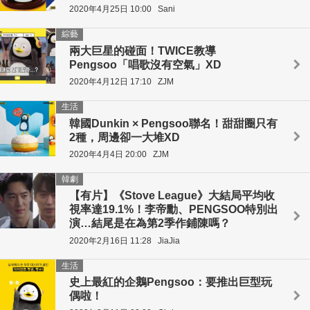
2020年4月25日 10:00
Sani
綜藝
兩大巨星的碰面！TWICE教導
Pengsoo「唱歌沒有空氣」XD
2020年4月12日 17:10
ZJM
生活
韓國Dunkin × Pengsoo聯名！甜甜圈只有
2種，周邊卻一大堆XD
2020年4月4日 20:00
ZJM
韓劇
【有片】《Stove League》大結局平均收
視率達19.1%！李帝勳、PENGSOO特別出
演…結尾是在為第2季作鋪陳嗎？
2020年2月16日 11:28
JiaJia
生活
史上最紅的企鵝Pengsoo：要推出巨型玩
偶啦！