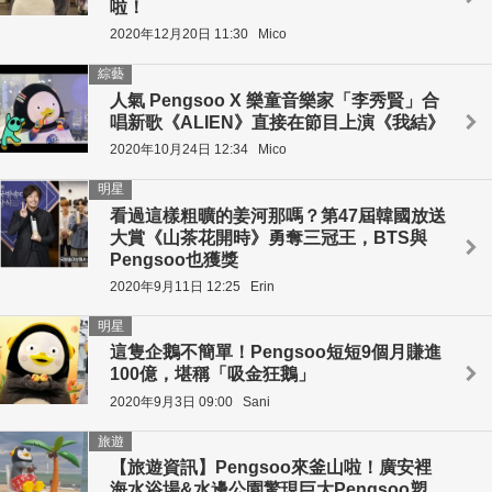
啦！
2020年12月20日 11:30
Mico
綜藝
人氣 Pengsoo X 樂童音樂家「李秀賢」合
唱新歌《ALIEN》直接在節目上演《我結》
2020年10月24日 12:34
Mico
明星
看過這樣粗曠的姜河那嗎？第47屆韓國放送
大賞《山茶花開時》勇奪三冠王，BTS與
Pengsoo也獲獎
2020年9月11日 12:25
Erin
明星
這隻企鵝不簡單！Pengsoo短短9個月賺進
100億，堪稱「吸金狂鵝」
2020年9月3日 09:00
Sani
旅遊
【旅遊資訊】Pengsoo來釜山啦！廣安裡
海水浴場&水邊公園驚現巨大Pengsoo塑