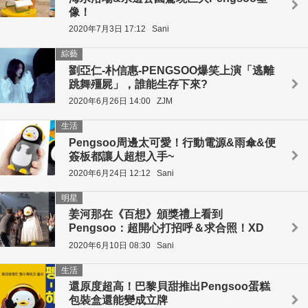
像！
2020年7月3日 17:12
Sani
綜藝
劉亞仁-朴信惠-PENGSOO爆笑上演「逃離
跳舞殭屍」，誰能生存下來?
2020年6月26日 14:00
ZJM
生活
Pengsoo周邊太可愛！行動電源&雨傘&便
簽板都讓人超想入手~
2020年6月24日 12:12
Sani
明星
姜河那在《百想》頒獎禮上看到
Pengsoo：超開心打招呼＆求合照！XD
2020年6月10日 08:30
Sani
生活
還原度超高！巴黎貝甜推出Pengsoo蛋糕
包裝盒還能變成立牌