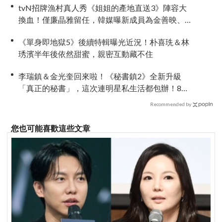
tvN招牌漁村真人秀《姐姐的產地直送3》陣容大
換血！僅廉晶雅留任，韓媒曝新成員為金善映、
盧允瑞、姜有皙
《單身即地獄5》後續特輯曝光近況！朴喜珗＆林
琇濱半年後依然甜蜜，親密互動藏不住
李瑞鎮＆金光奎回來啦！《秘書鎮2》全新升級
「真正的秘書」，這次連明星私生活都包辦！8月
28日首播
Recommended by
您也可能喜歡這些文章