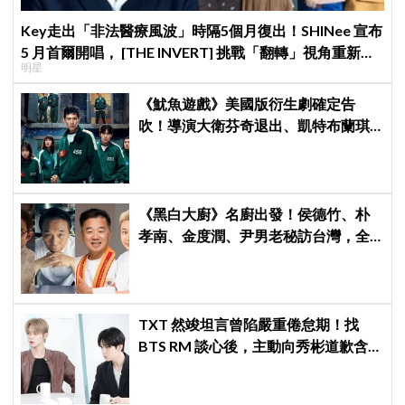
Key走出「非法醫療風波」時隔5個月復出！SHINee 宣布
5 月首爾開唱， [THE INVERT] 挑戰「翻轉」視角重新出
明星
發
《魷魚遊戲》美國版衍生劇確定告
吹！導演大衛芬奇退出、凱特布蘭琪
出演傳聞也破局
《黑白大廚》名廚出發！侯德竹、朴
孝南、金度潤、尹男老秘訪台灣，全
新網綜《做料理的爺爺們》4 月首播
TXT 然竣坦言曾陷嚴重倦怠期！找
BTS RM 談心後，主動向秀彬道歉含
淚和解