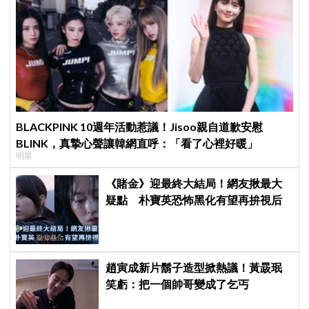
BLACKPINK 10週年活動惹議！Jisoo親自道歉安慰
BLINK，真摯心聲讓韓網直呼：「看了心裡好暖」
明星
《賭金》迎最終大結局！網友揪最大
疑點 朴寶英恐怖黑化有望再拚視后
趙寅成新片鬍子造型掀熱議！黃晸珉
笑虧：把一個帥哥變成了乞丐