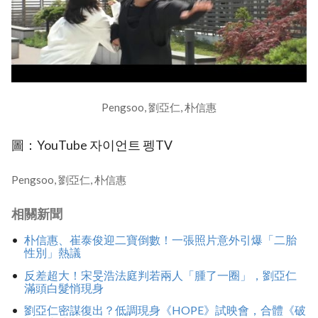
Pengsoo, 劉亞仁, 朴信惠
圖：YouTube 자이언트 펭TV
Pengsoo, 劉亞仁, 朴信惠
相關新聞
朴信惠、崔泰俊迎二寶倒數！一張照片意外引爆「二胎
性別」熱議
反差超大！宋旻浩法庭判若兩人「腫了一圈」，劉亞仁
滿頭白髮悄現身
劉亞仁密謀復出？低調現身《HOPE》試映會，合體《破