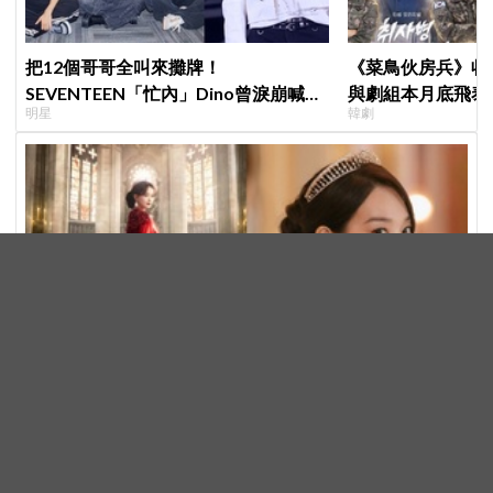
把12個哥哥全叫來攤牌！
《菜鳥伙房兵》收
SEVENTEEN「忙內」Dino曾淚崩喊退
與劇組本月底飛泰
明星
韓劇
團，全靠這件事救回來
行，慶祝亮眼成績
申敏兒化身「皇后」美翻！Disney+《再婚皇后》前導海
報公開，高貴氣場＋豪華主演陣容讓人超期待！
韓劇