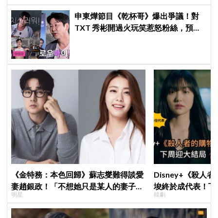
申東燁節目《乾杯哥》爆出爭議！對
TXT 秀彬開過火玩笑惹怒粉絲，預告
下架仍未道歉反掀更大風波
《金特務：本色回歸》蘇志燮難得談愛
Disney+《殺人
妻趙銀政！「不想她只是某人的妻子」
埈終於成代表！下
明星
韓劇
一句話展現滿滿尊重與愛
現成最大伏筆