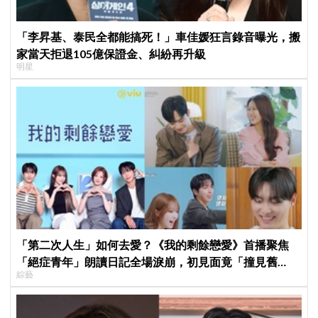
「李昇基、泰民全都能搞死！」車佳媛狂言錄音曝光，搬
家當天拒退105億保證金、糾紛再升級
明星
「第二次人生」如何去愛？《我的剩餘戀愛》首播聚焦
「絕症青年」朗讀日記全場淚崩，初見面竟「撞見舊
綜藝
識」！