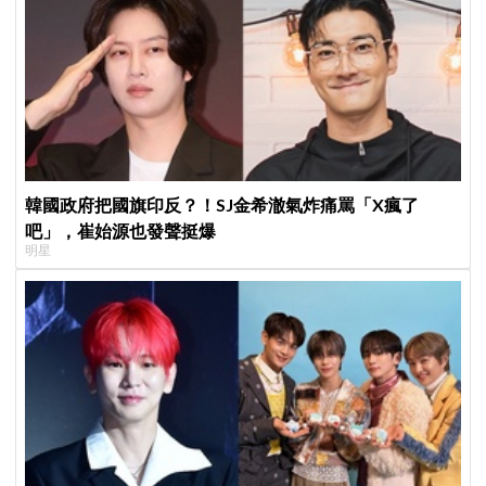
韓國政府把國旗印反？！SJ金希澈氣炸痛罵「X瘋了
吧」，崔始源也發聲挺爆
明星