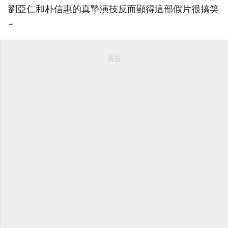
劉亞仁和朴信惠的真摯演技反而顯得這部假片很搞笑
~
廣告