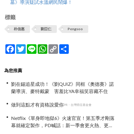
墓》導演疑試水溫網民鬧爆！
標籤
朴信惠
劉亞仁
Pengsoo
Facebook
Twitter
Line
WhatsApp
Copy
分
Link
享
為您推薦
劉在錫追星成功！《劉QUIZ》同框《奧德賽》諾
蘭導演、麥特戴蒙 害羞比YA幸福笑容藏不住
做到這點才有資格說愛你
PR・台灣癌症基金會
Netflix《單身即地獄6》火速官宣！第五季才剛落
幕就確定製作，PD喊話：新一季會更火熱、更精
彩