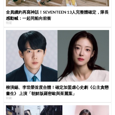
全員續約再寫神話！SEVENTEEN 13人完整體確定，隊長
感動喊：一起同船向前衝
明星
柳演錫、李世榮首度合體！確定加盟虐心史劇《公主貪戀
書生》 上演「朝鮮版羅密歐與茱麗葉」
韓劇