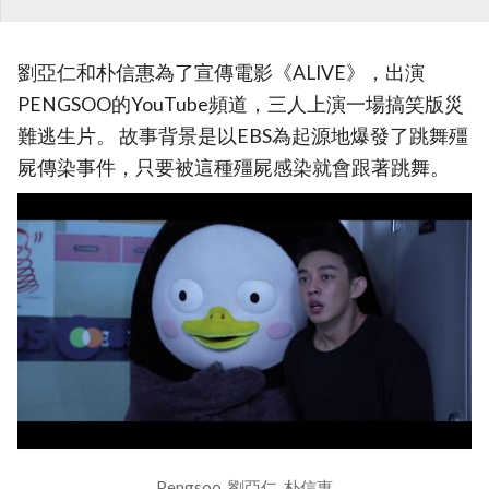
劉亞仁和朴信惠為了宣傳電影《ALIVE》，出演
PENGSOO的YouTube頻道，三人上演一場搞笑版災
難逃生片。 故事背景是以EBS為起源地爆發了跳舞殭
屍傳染事件，只要被這種殭屍感染就會跟著跳舞。
Pengsoo, 劉亞仁, 朴信惠