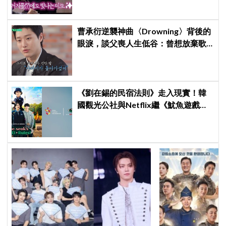
曹承衍逆襲神曲〈Drowning〉背後的
眼淚，談父喪人生低谷：曾想放棄歌
手夢，感覺自己只剩下空殼
《劉在錫的民宿法則》走入現實！韓
國觀光公社與Netflix繼《魷魚遊戲》
後再聯名合作成功