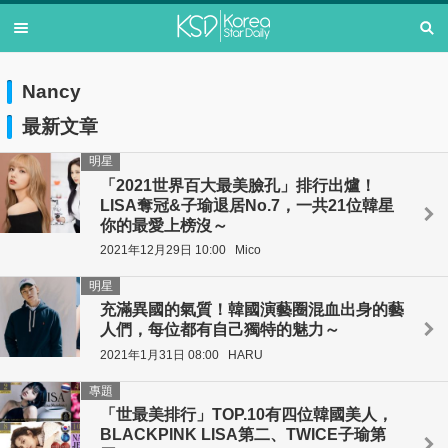
Nancy
最新文章
明星
「2021世界百大最美臉孔」排行出爐！
LISA奪冠&子瑜退居No.7，一共21位韓星
你的最愛上榜沒～
2021年12月29日 10:00
Mico
明星
充滿異國的氣質！韓國演藝圈混血出身的藝
人們，每位都有自己獨特的魅力～
2021年1月31日 08:00
HARU
專題
「世最美排行」TOP.10有四位韓國美人，
BLACKPINK LISA第二、TWICE子瑜第