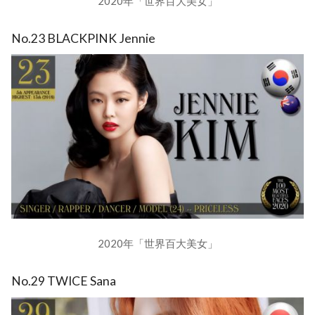
2020年「世界百大美女」
No.23 BLACKPINK Jennie
2020年「世界百大美女」
No.29 TWICE Sana