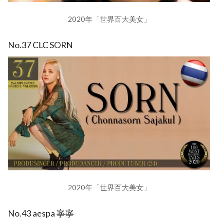
2020年「世界百大美女」
No.37 CLC SORN
2020年「世界百大美女」
No.43 aespa 寧寧