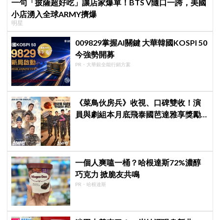
一句「披薩超好吃」讓店家爆單！BTS V隨口一誇，美國
小店湧入全球ARMY擠爆
明星
009829掌握AI關鍵 大華韓國KOSPI 50
今強勢開募
PR・大華銀全能行銷方案
《菜鳥伙房兵》收視、口碑雙收！演
員與劇組本月底飛泰國芭達雅享獎勵
旅行，慶祝亮眼成績
一個人爽嗑一桶？哈根達斯72%濃醇
巧克力 掀脆友共鳴
PR・哈根達斯