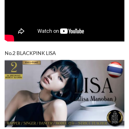
No.2 BLACKPINK LISA