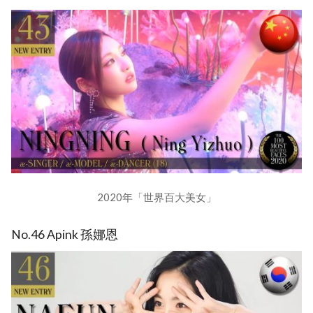
2020年「世界百大美女」
No.46 Apink 孫娜恩