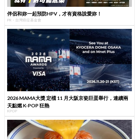
伴侶和妳一起預防HPV，才有資格說愛妳！
PR・台灣癌症基金會
2026 MAMA大獎 定檔 11 月大阪京瓷巨蛋舉行，連續兩
天點燃 K-POP 狂熱
KPOP