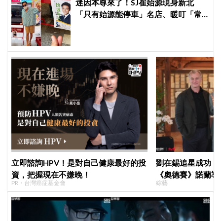
迷因本尊來了！SJ崔始源現身新北
「只有始源能停車」名店、暖叮「常
幫我換照片」，店家尖叫合照網笑
翻：這輩子不能脫粉了
立即諮詢HPV！是對自己健康最好的投
劉在錫追星成功！《
資，把握現在不嫌晚！
《奧德賽》諾蘭導
PR・台灣癌症基金會
綜藝
比YA幸福笑容藏