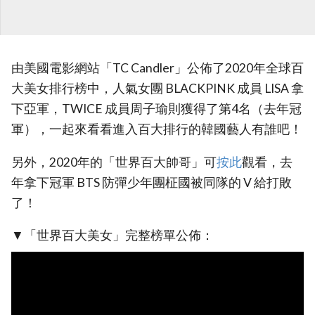
由美國電影網站「TC Candler」公佈了2020年全球百
大美女排行榜中，人氣女團 BLACKPINK 成員 LISA 拿
下亞軍，TWICE 成員周子瑜則獲得了第4名（去年冠
軍），一起來看看進入百大排行的韓國藝人有誰吧！
另外，2020年的「世界百大帥哥」可
按此
觀看，去
年拿下冠軍 BTS 防彈少年團柾國被同隊的 V 給打敗
了！
▼「世界百大美女」完整榜單公佈：