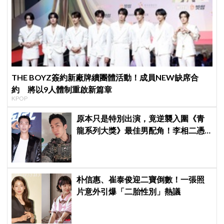
THE BOYZ簽約新廠牌續團體活動！成員NEW缺席合
約 將以9人體制重啟新篇章
KPOP
原本只是特別出演，竟逆襲入圍《青
龍系列大獎》最佳男配角！李相二憑
《菜鳥伙房兵》黃錫浩寫下「最強特
別出演」傳奇
朴信惠、崔泰俊迎二寶倒數！一張照
片意外引爆「二胎性別」熱議