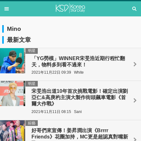
Mino
最新文章
明星
「YG勞模」WINNER宋旻浩近期行程忙翻
天，物料多到看不過來！
2021年11月22日 09:39
White
明星
宋旻浩出道10年首次挑戰電影！確定出演劉
亞仁&高庚杓主演大製作街頭飆車電影《首
爾大作戰》
2021年11月11日 08:15
Sani
綜藝
好哥們來宣傳！姜昇潤出演《Brrrr
Friends》花圈加持，MC更是超認真對嘴新