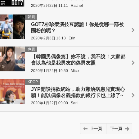
2020年2月22日 11:11
Rachel
韓劇
GOT7朴珍榮演技豆認證！你是從哪一部被
圈粉的呢？
2020年2月3日 13:13
Erin
專題
【韓國男偶像篇】妳不說，我不說！大家都
會以為他是我男友的偽男友照
2020年1月24日 19:50
Mico
KPOP
JYP開設捐款網站，助力難治病患兒實現心
願！能以偶像名義捐款的銀行卡也上線了~
2020年1月22日 09:00
Sani
上一頁
下一頁