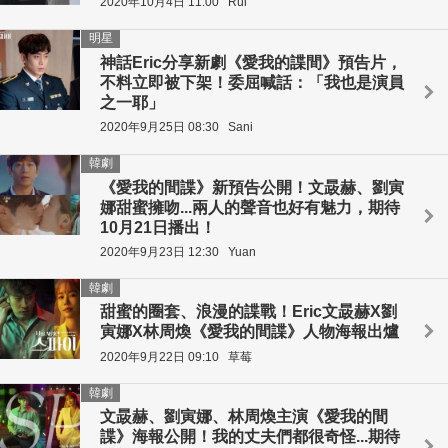
2020年10月4日 11:00
Rui
明星
神話Eric分享新劇《愛我的諜間》預告片，
不料立即被下架！委屈喊話：「我也是演員
之一耶」
2020年9月25日 08:30
Sani
韓劇
《愛我的間諜》新預告公開！文晸赫、劉寅
娜甜蜜擁吻...兩人的聲音也好有魅力，期待
10月21日播出！
2020年9月23日 12:30
Yuan
韓劇
甜蜜的圈套、浪漫的諜戰！Eric文晸赫X劉
寅娜X林周煥《愛我的間諜》人物海報出爐
2020年9月22日 09:10
草莓
韓劇
文晸赫、劉寅娜、林周煥主演《愛我的間
諜》海報公開！我的丈夫們都很奇怪...期待