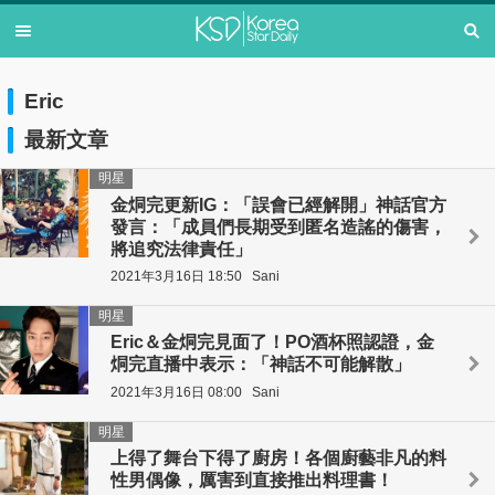
Eric
最新文章
明星
金烔完更新IG：「誤會已經解開」神話官方
發言：「成員們長期受到匿名造謠的傷害，
將追究法律責任」
2021年3月16日 18:50
Sani
明星
Eric＆金烔完見面了！PO酒杯照認證，金
烔完直播中表示：「神話不可能解散」
2021年3月16日 08:00
Sani
明星
上得了舞台下得了廚房！各個廚藝非凡的料
性男偶像，厲害到直接推出料理書！