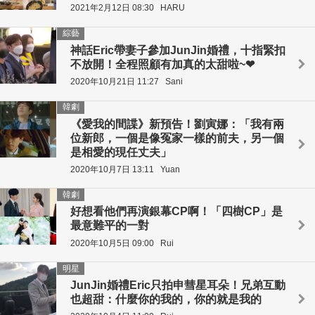
2021年2月12日 08:30
HARU
綜藝
神話Eric帶妻子參加JunJin婚禮，十指緊扣
不放開！全程照顧有加真的太甜啦~❤
2020年10月21日 11:27
Sani
韓劇
《愛我的間諜》新預告！劉寅娜：「我有兩
位新郎，一個是像冤家一樣的前夫，另一個
是相愛的現任丈夫」
2020年10月7日 13:11
Yuan
韓劇
好想看他們再演銀幕CP啊！「四樹CP」是
最意難平的一對
2020年10月5日 09:00
Rui
明星
JunJin婚禮Eric只拍申彗星耳朵！兄弟互動
也超甜：什麼你的我的，你的就是我的