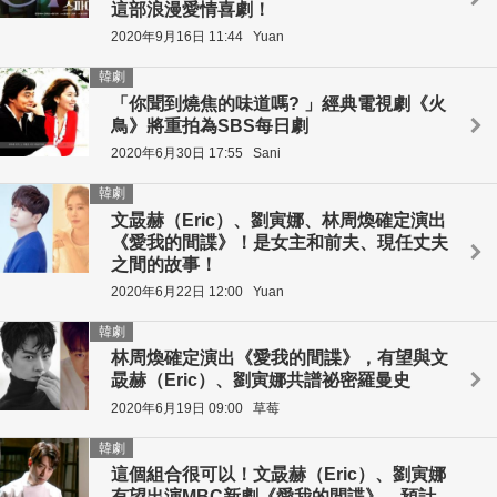
這部浪漫愛情喜劇！
2020年9月16日 11:44
Yuan
韓劇
「你聞到燒焦的味道嗎? 」經典電視劇《火
鳥》將重拍為SBS每日劇
2020年6月30日 17:55
Sani
韓劇
文晸赫（Eric）、劉寅娜、林周煥確定演出
《愛我的間諜》！是女主和前夫、現任丈夫
之間的故事！
2020年6月22日 12:00
Yuan
韓劇
林周煥確定演出《愛我的間諜》，有望與文
晸赫（Eric）、劉寅娜共譜祕密羅曼史
2020年6月19日 09:00
草莓
韓劇
這個組合很可以！文晸赫（Eric）、劉寅娜
有望出演MBC新劇《愛我的間諜》，預計