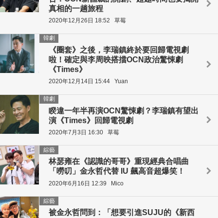
真相的一趟旅程
2020年12月26日 18:52
草莓
韓劇
《圈套》之後，李瑞鎮終於要回歸電視劇
啦！確定與李周映搭擋OCN政治驚悚劇
《Times》
2020年12月14日 15:44
Yuan
韓劇
睽違一年半再演OCN驚悚劇？李瑞鎮有望出
演《Times》回歸電視劇
2020年7月3日 16:30
草莓
綜藝
林瑟雍在《認識的哥哥》重現經典合唱曲
「嘮叨」金永哲代替 IU 飆高音超爆笑！
2020年6月16日 12:39
Mico
綜藝
被金永哲問到：「想要引進SUJU的《新西