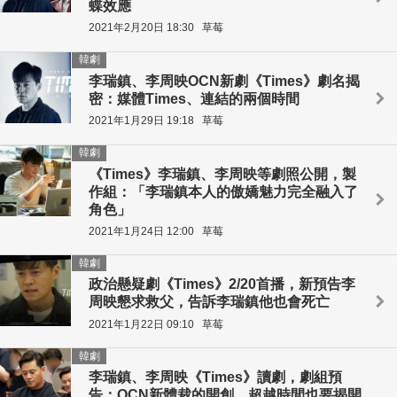
蝶效應
2021年2月20日 18:30
草莓
韓劇
李瑞鎮、李周映OCN新劇《Times》劇名揭
密：媒體Times、連結的兩個時間
2021年1月29日 19:18
草莓
韓劇
《Times》李瑞鎮、李周映等劇照公開，製
作組：「李瑞鎮本人的傲嬌魅力完全融入了
角色」
2021年1月24日 12:00
草莓
韓劇
政治懸疑劇《Times》2/20首播，新預告李
周映懇求救父，告訴李瑞鎮他也會死亡
2021年1月22日 09:10
草莓
韓劇
李瑞鎮、李周映《Times》讀劇，劇組預
告：OCN新體裁的開創、超越時間也要揭開