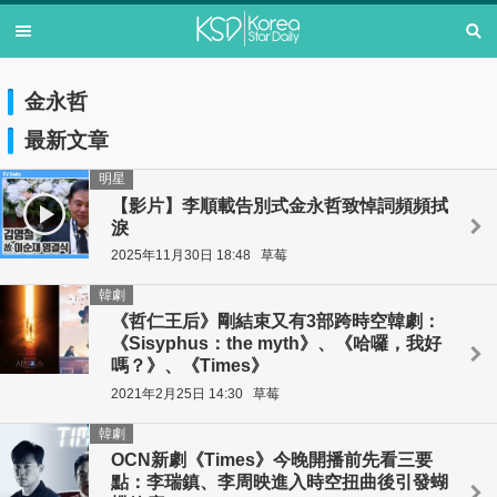
金永哲
最新文章
明星
【影片】李順載告別式金永哲致悼詞頻頻拭
淚
2025年11月30日 18:48
草莓
韓劇
《哲仁王后》剛結束又有3部跨時空韓劇：
《Sisyphus：the myth》、《哈囉，我好
嗎？》、《Times》
2021年2月25日 14:30
草莓
韓劇
OCN新劇《Times》今晚開播前先看三要
點：李瑞鎮、李周映進入時空扭曲後引發蝴