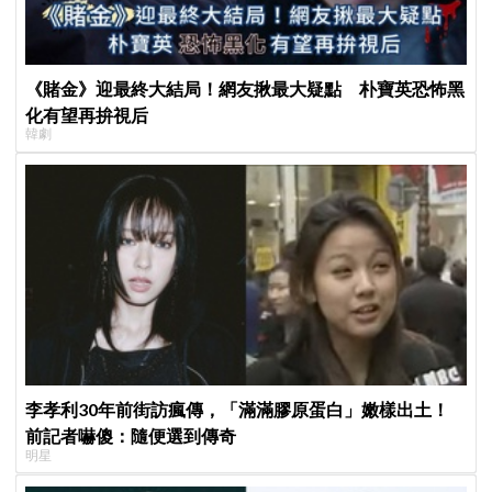
《賭金》迎最終大結局！網友揪最大疑點 朴寶英恐怖黑
化有望再拚視后
韓劇
李孝利30年前街訪瘋傳，「滿滿膠原蛋白」嫩樣出土！
前記者嚇傻：隨便選到傳奇
明星