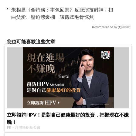
朱相昱《金特務：本色回歸》反派演技封神！扭
曲父愛、壓迫感爆棚 讓觀眾毛骨悚然
Recommended by
您也可能喜歡這些文章
立即諮詢HPV！是對自己健康最好的投資，把握現在不嫌
晚！
PR・台灣癌症基金會