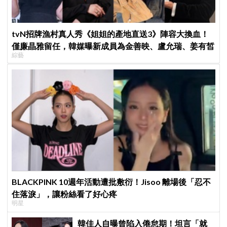
tvN招牌漁村真人秀《姐姐的產地直送3》陣容大換血！
僅廉晶雅留任，韓媒曝新成員為金善映、盧允瑞、姜有皙
綜藝
BLACKPINK 10週年活動遭批敷衍！Jisoo 離場後「忍不
住落淚」，讓粉絲看了好心疼
明星
韓佳人自曝曾陷入倦怠期！坦言「就