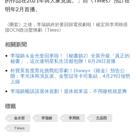
的作品在2021年與大家見面。」而《Times》預計在
明年2月首播。
《圈套》之後，李瑞鎮終於要回歸電視劇啦！確定與李周映搭
擋OCN政治驚悚劇《Times》
相關新聞
李瑞鎮＆金光奎回來啦！《秘書鎮2》全新升級「真正的
秘書」，這次連明星私生活都包辦！8月28日首播
朴寶英首度黑化挑戰犯罪劇！Disney+《賭金》預告公
開：李光洙再演反派、金聖喆等卡司集結，4月29日強勢
上線
李瑞鎮暢談談退休規劃！退休就來這，不用繳稅就是爽
標籤
金永哲
李瑞鎮
李周映
文晶熙
Times