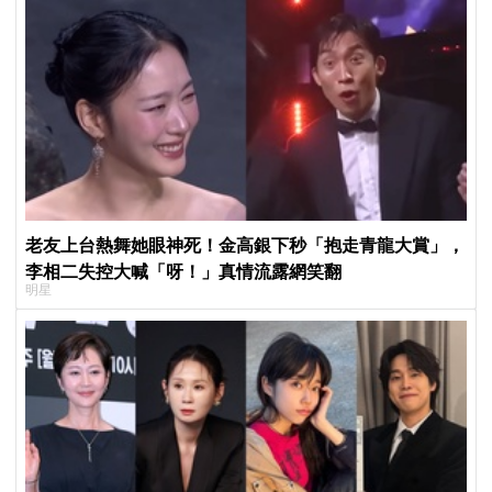
老友上台熱舞她眼神死！金高銀下秒「抱走青龍大賞」，
李相二失控大喊「呀！」真情流露網笑翻
明星