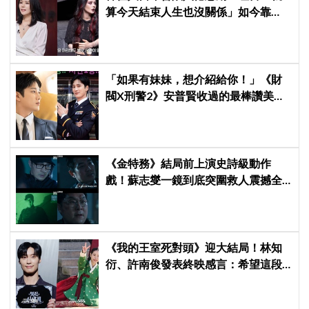
算今天結束人生也沒關係」如今靠
YouTube重拾生活樂趣
「如果有妹妹，想介紹給你！」《財
閥X刑警2》安普賢收過的最棒讚美，
連哥哥們都認證的好品格～
《金特務》結局前上演史詩級動作
戲！蘇志燮一鏡到底突圍救人震撼全
場
《我的王室死對頭》迎大結局！林知
衍、許南俊發表終映感言：希望這段
幸福時光不要結束