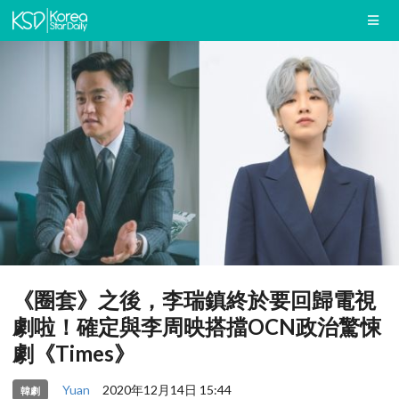
《圈套》之後，李瑞鎮終於要回歸電視
劇啦！確定與李周映搭擋OCN政治驚悚
劇《Times》
Yuan
2020年12月14日 15:44
韓劇