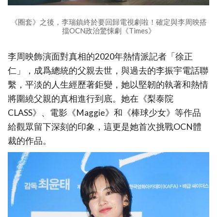
《圈套》之後，李瑞鎮終於要回歸電視劇啦！確定與李周映搭
擋OCN政治驚悚劇《Times》
李周映飾演面對真相的2020年熱情派記者「徐正
仁」，成爲總統的父親去世，與過去的李振宇電話聯
繫，平淡的人生經歷著鉅變，她以堅韌的執著和熱情
將圍繞父親的真相進行到底。她在《梨泰院
CLASS》、電影《Maggie》和《棒球少女》等作品
給觀眾留下深刻的印象，這更是她首次挑戰OCN體
裁的作品。