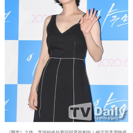
《圈套》之後，李瑞鎮終於要回歸電視劇啦！確定與李周映搭