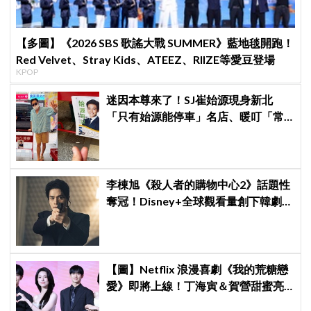
【多圖】《2026 SBS 歌謠大戰 SUMMER》藍地毯開跑！
Red Velvet、Stray Kids、ATEEZ、RIIZE等愛豆登場
KPOP
迷因本尊來了！SJ崔始源現身新北
「只有始源能停車」名店、暖叮「常
幫我換照片」，店家尖叫合照網笑
翻：這輩子不能脫粉了
李棟旭《殺人者的購物中心2》話題性
奪冠！Disney+全球觀看量創下韓劇新
紀錄
【圖】Netflix 浪漫喜劇《我的荒糖戀
愛》即將上線！丁海寅＆賀營甜蜜亮
相製作發表會，甜蜜CP化學反應引期