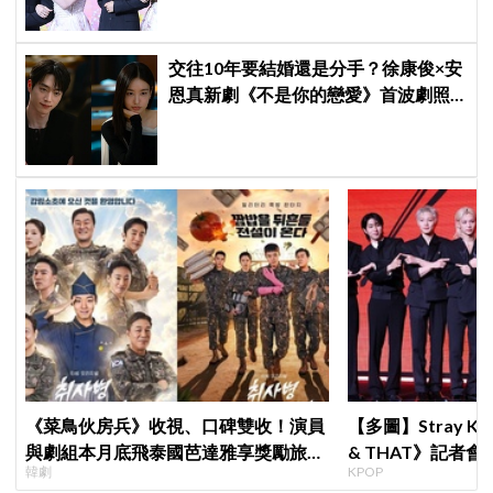
待
交往10年要結婚還是分手？徐康俊×安
恩真新劇《不是你的戀愛》首波劇照
曝光，9月12日首播引期待
《菜鳥伙房兵》收視、口碑雙收！演員
【多圖】Stray K
與劇組本月底飛泰國芭達雅享獎勵旅
& THAT》記者
韓劇
KPOP
行，慶祝亮眼成績
滿自信，預告「以