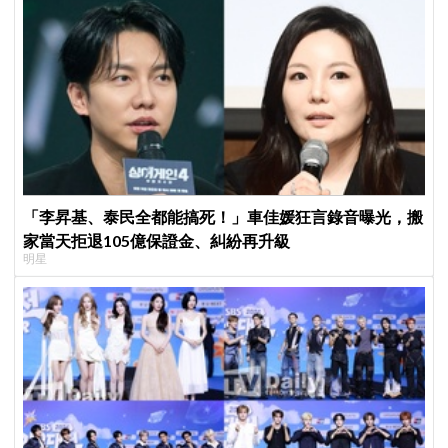
「李昇基、泰民全都能搞死！」車佳媛狂言錄音曝光，搬
家當天拒退105億保證金、糾紛再升級
明星