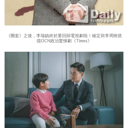
《圈套》之後，李瑞鎮終於要回歸電視劇啦！確定與李周映搭
擋OCN政治驚悚劇《Times》