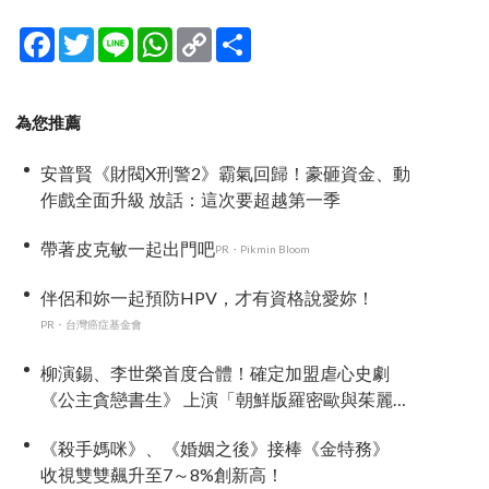
Facebook
Twitter
Line
WhatsApp
Copy
分
Link
享
為您推薦
安普賢《財閥X刑警2》霸氣回歸！豪砸資金、動
作戲全面升級 放話：這次要超越第一季
帶著皮克敏一起出門吧
PR・Pikmin Bloom
伴侶和妳一起預防HPV，才有資格說愛妳！
PR・台灣癌症基金會
柳演錫、李世榮首度合體！確定加盟虐心史劇
《公主貪戀書生》 上演「朝鮮版羅密歐與茱麗
葉」
《殺手媽咪》、《婚姻之後》接棒《金特務》
收視雙雙飆升至7～8%創新高！