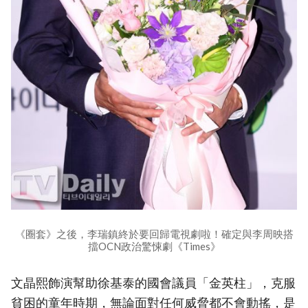
《圈套》之後，李瑞鎮終於要回歸電視劇啦！確定與李周映搭
擋OCN政治驚悚劇《Times》
文晶熙飾演幫助徐基泰的國會議員「金英柱」，克服
貧困的童年時期，無論面對任何威脅都不會動搖，是