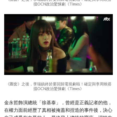
擋OCN政治驚悚劇《Times》
《圈套》之後，李瑞鎮終於要回歸電視劇啦！確定與李周映搭
擋OCN政治驚悚劇《Times》
金永哲飾演總統「徐基泰」，曾經是正義記者的他，
在權力面前經歷了真相被掩蓋和捏造的事件後，決心