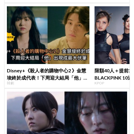
Disney+《殺人者的購物中心2 》金慧
限額40人＋提前2
埈終於成代表！下周迎大結局「他」出
BLACKPINK 1
韓劇
KPOP
現成最大伏筆
衍」，YG急證實